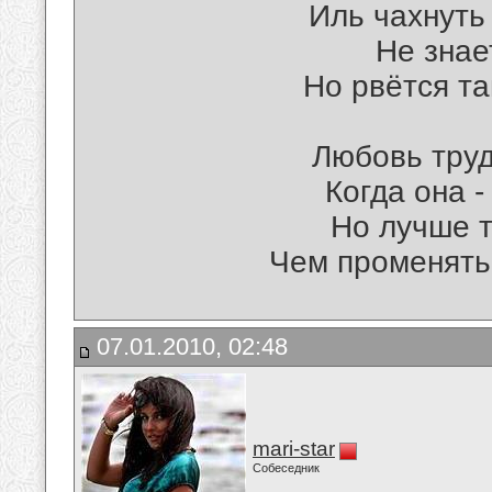
Иль чахнуть 
Не знае
Но рвётся та
Любовь тру
Когда она -
Но лучше т
Чем променять 
07.01.2010, 02:48
mari-star
Собеседник