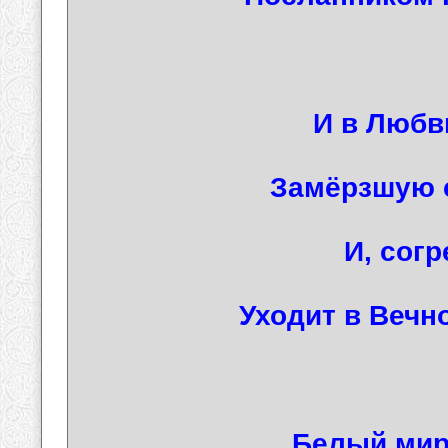
И в Любв
Замёрзшую 
И, согр
Уходит в Вечно
Белый мир,