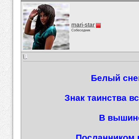
mari-star
Собеседник
Белый сне
Знак таинства в
В вышине
Посланником 