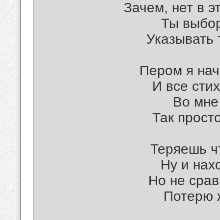
Зачем, нет в э
Ты выбо
Указывать 
Пером я нач
И все сти
Во мне
Так прост
Теряешь чт
Ну и нах
Но не срав
Потерю ж