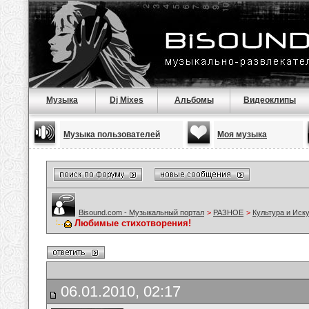
Музыка
Dj Mixes
Альбомы
Видеоклипы
Музыка пользователей
Моя музыка
Bisound.com - Музыкальный портал
>
РАЗНОЕ
>
Культура и Иск
Любимые стихотворения!
06.01.2010, 02:17