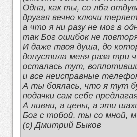
Одна, как ты, со лба отдув
другая вечно ключи теряет
а что я ни разу не мог в од
так Бог ошибок не повтор
И даже твоя душа, до кот
допустила меня раза три че
осталась тут, воплотивши
и все неисправные телефо
А ты боялась, что я тут б
подачки сам себе предлагая
А ливни, а цены, а эти ша
Бог с тобой, ты со мной, м
(с) Дмитрий Быков