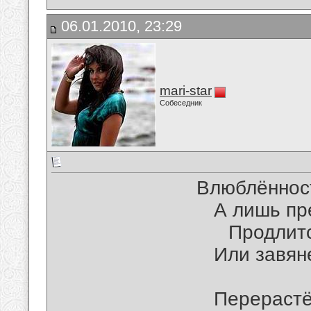
06.01.2010, 23:29
mari-star
Собеседник
Влюблённост
А лишь пр
Продлитс
Или завян
Перерастё