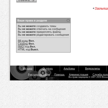
«
Предыдущ
Ваши права в разделе
Вы
не можете
создавать темы
Вы
не можете
отвечать на сообщения
Вы
не можете
прикреплять файлы
Вы
не можете
редактировать сообщения
BB коды
Вкл.
Смайлы
Вкл.
[IMG]
код
Вкл.
HTML код
Выкл.
Музыка
Dj mixes
Альбомы
Видеоклипы
Реклама на сайте
Помощь
Администрация
Служба под
Все права защищены © 2007-2026 Bisou