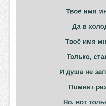
Твоё имя м
Да в холо
Твоё имя мн
Только, ста
И душа не зап
Помнит ра
Но, вот толь