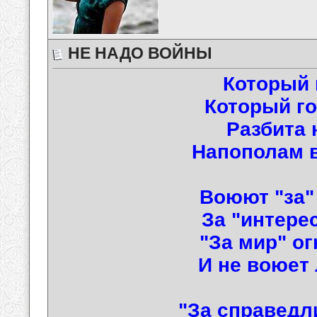
НЕ НАДО ВОЙНЫ
Который 
Который го
Разбита 
Напополам в
Воюют "за" 
За "интерес
"За мир" ог
И не воюет
"За справедли