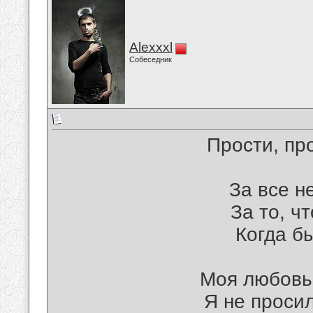
Alexxxl
Собеседник
Прости, пр
За все н
За то, ч
Когда б
Моя любовь 
Я не просил