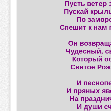
Пусть ветер з
Пускай крыль
По замор
Спешит к нам 
Он возвраща
Чудесный, с
Который о
Святое Рож
И песноп
И пряных яв
На праздни
И души с