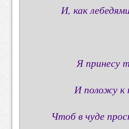
И, как лебедями
Я принесу 
И положу к 
Чтоб в чуде про