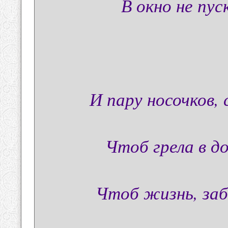
В окно не пуск
И пару носочков, 
Чтоб грела в д
Чтоб жизнь, заб