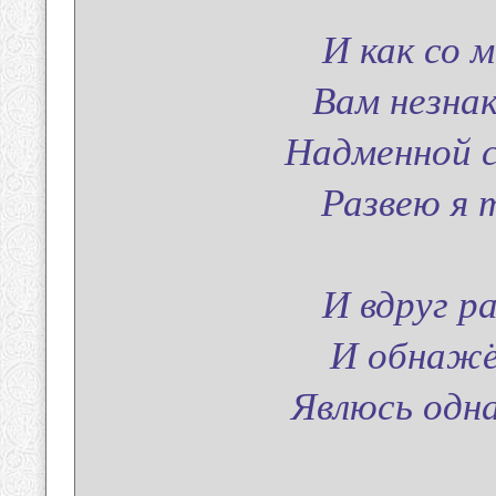
И как со 
Вам незна
Надменной с
Развею я т
И вдруг р
И обнажё
Явлюсь одн