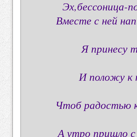
Эх,бессоница-по
Вместе с ней на
Я принесу 
И положу к 
Чтоб радостью к
А утро пришло с