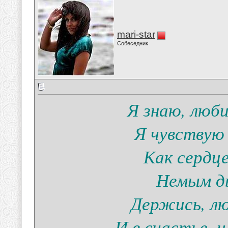
mari-star
Собеседник
Я знаю, люби
Я чувствую
Как сердц
Немым д
Держись, лю
И в счастье, и