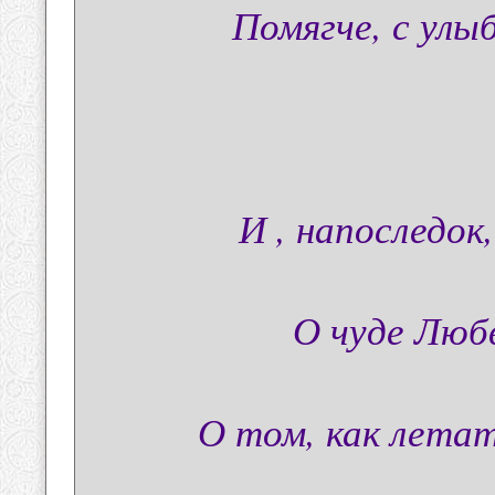
Помягче, с улы
И , напоследо
О чуде Люб
О том, как летат