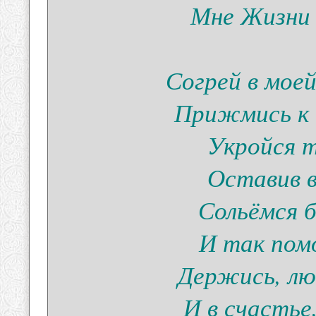
Мне Жизни
Согрей в мое
Прижмись к 
Укройся т
Оставив в
Сольёмся 
И так пом
Держись, лю
И в счастье