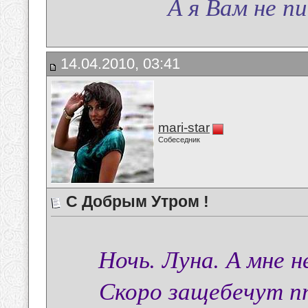
А я Вам не писа
14.04.2010, 03:41
mari-star
Собеседник
С Добрым Утром !
Ночь. Луна. А мне н
Скоро защебечут пт