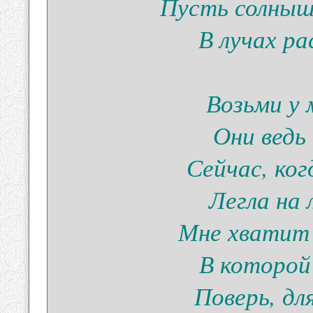
Пусть солныш
В лучах р
Возьми у м
Они ведь
Сейчас, ко
Легла на
Мне хватит 
В которой
Поверь, дл