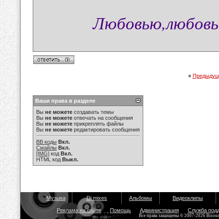
Любовью,любовью
«
Предыдущ
Ваши права в разделе
Вы
не можете
создавать темы
Вы
не можете
отвечать на сообщения
Вы
не можете
прикреплять файлы
Вы
не можете
редактировать сообщения
BB коды
Вкл.
Смайлы
Вкл.
[IMG]
код
Вкл.
HTML код
Выкл.
Музыка
Dj mixes
Альбомы
Видеоклипы
Реклама на сайте
Помощь
Администрация
Служба под
Все права защищены © 2007-2026 Bisou