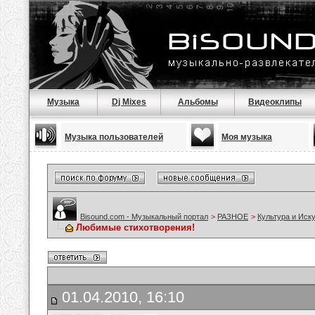
Музыка
Dj Mixes
Альбомы
Видеоклипы
Музыка пользователей
Моя музыка
Bisound.com - Музыкальный портал
>
РАЗНОЕ
>
Культура и Иск
Любимые стихотворения!
01.04.2010, 16:10