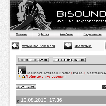
Музыка
Dj Mixes
Альбомы
Видеоклипы
Музыка пользователей
Моя музыка
Bisound.com - Музыкальный портал
>
РАЗНОЕ
>
Культура и Иск
Любимые стихотворения!
Ст
13.08.2010, 17:36