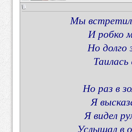
Мы встретили
И робко м
Но долго 
Таилась 
Но раз в з
Я высказ
Я видел р
Услышал в о