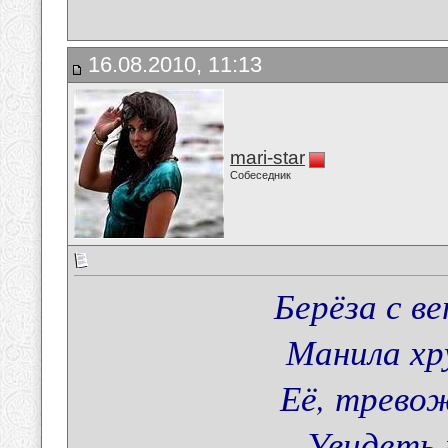
16.08.2010, 11:13
mari-star
Собеседник
Берёза с в
Манила хр
Её, тревож
Увидеть 