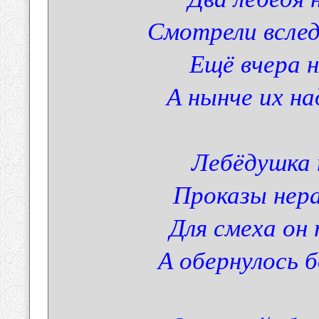
Смотрели вслед
Ещё вчера н
А нынче их н
Лебёдушка 
Проказы нера
Для смеха он 
А обернулось 