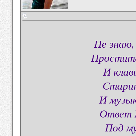
Не знаю,
Простите,
И клав
Старин
И музыко
Ответ В
Под м