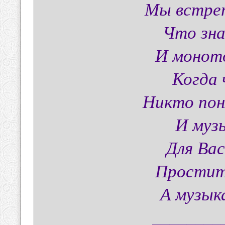
Мы встрет
Что зна
И монот
Когда
Никто пон
И музы
Для Вас
Простите
А музык
________