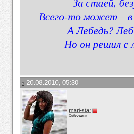
За стаей, без
Всего-то может – в
А Лебедь? Леб
Но он решил с
20.08.2010, 05:30
mari-star
Собеседник