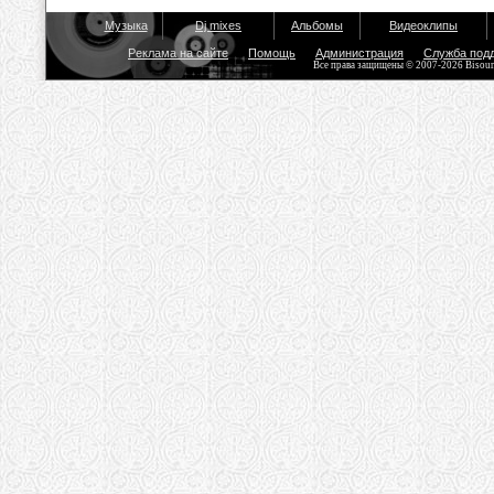
Музыка
Dj mixes
Альбомы
Видеоклипы
Реклама на сайте
Помощь
Администрация
Служба под
Все права защищены © 2007-2026 Bisou