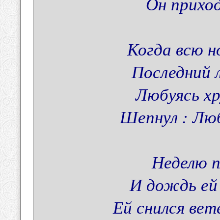
Он приход
Когда всю н
Последний л
Любуясь хр
Шепнул : Люб
Неделю п
И дождь ей
Ей снился вет