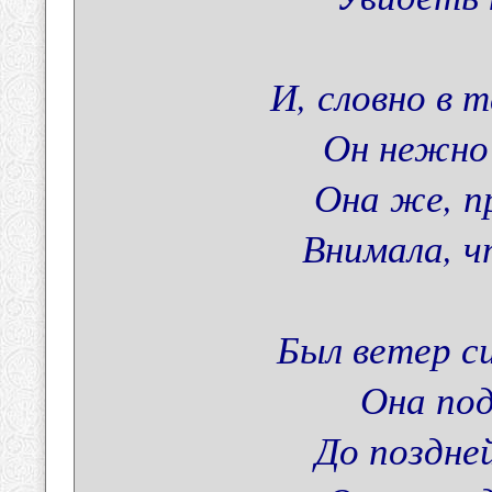
И, словно в 
Он нежно 
Она же, п
Внимала, ч
Был ветер с
Она под
До поздне