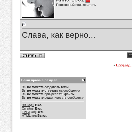
Постоянный пользователь
Слава, как верно...
Ст
«
Предыдущ
Ваши права в разделе
Вы
не можете
создавать темы
Вы
не можете
отвечать на сообщения
Вы
не можете
прикреплять файлы
Вы
не можете
редактировать сообщения
BB коды
Вкл.
Смайлы
Вкл.
[IMG]
код
Вкл.
HTML код
Выкл.