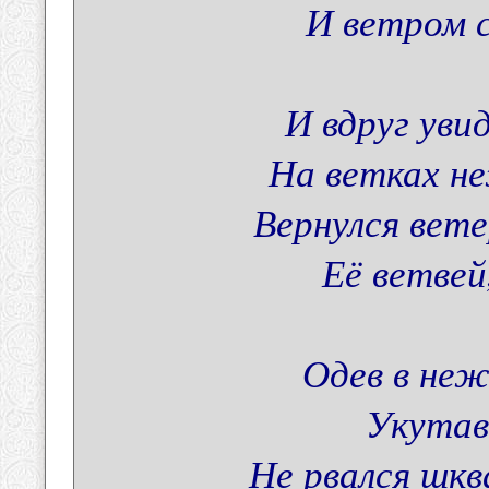
И ветром с
И вдруг уви
На ветках не
Вернулся вете
Её ветвей,
Одев в не
Укутав
Не рвался шкв