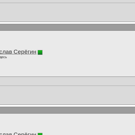
слав Серёгин
десь
слав Серёгин