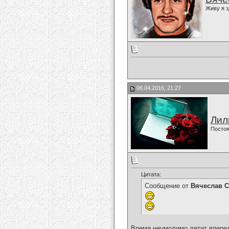
Живу я з
06.04.2016, 21:27
Лил
Постоя
Цитата:
Сообщение от
Вячеслав С
Время неумолимо летит вперед