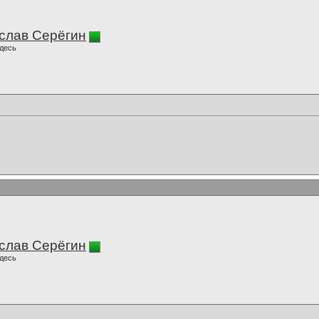
слав Серёгин
десь
слав Серёгин
десь