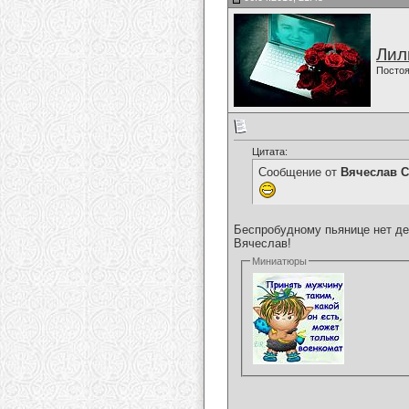
Лил
Постоя
Цитата:
Сообщение от
Вячеслав С
Беспробудному пьянице нет дел
Вячеслав!
Миниатюры