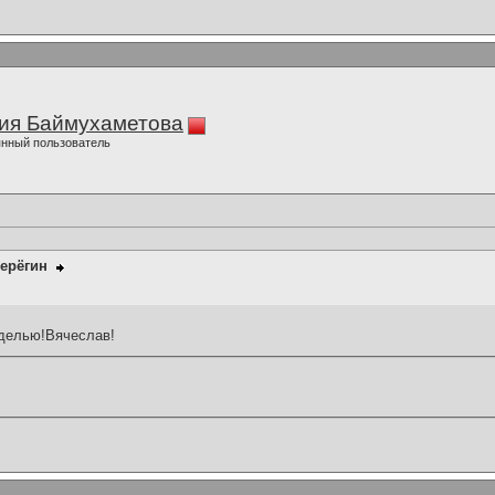
ия Баймухаметова
нный пользователь
ерёгин
зделью!Вячеслав!