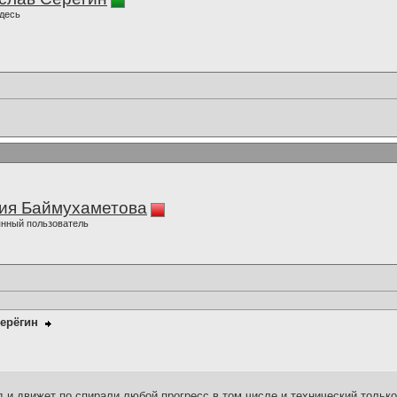
десь
ия Баймухаметова
нный пользователь
ерёгин
 и движет по спирали любой прогресс,в том числе и технический.тольк