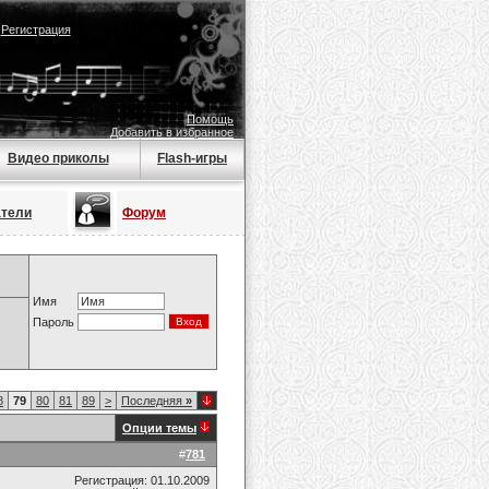
|
Регистрация
Помощь
Добавить в избранное
Видео приколы
Flash-игры
атели
Форум
Имя
Пароль
8
79
80
81
89
>
Последняя
»
Опции темы
#
781
Регистрация: 01.10.2009