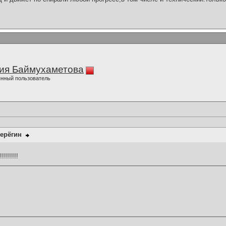
ия Баймухаметова
нный пользователь
ерёгин
!!!!!!