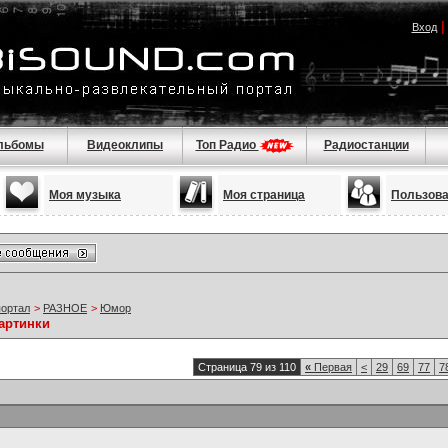
Вход
льбомы
Видеоклипы
Топ Радио
Радиостанции
Моя музыка
Моя страница
Пользов
портал
>
РАЗНОЕ
>
Юмор
артинки
Страница 79 из 110
«
Первая
<
29
69
77
7