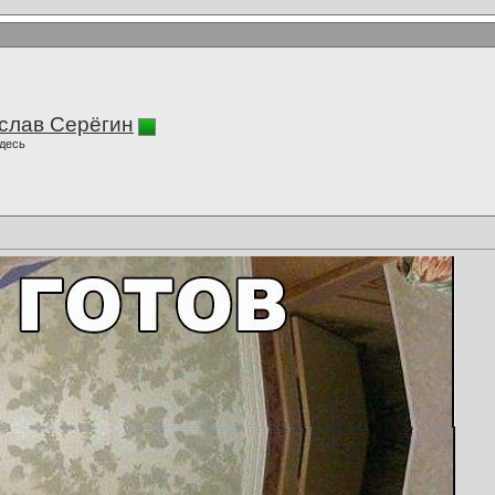
слав Серёгин
десь