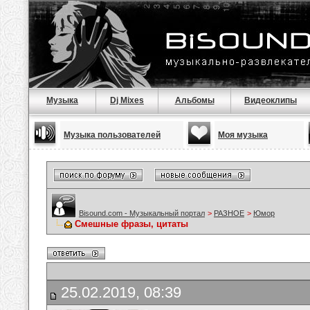
Музыка
Dj Mixes
Альбомы
Видеоклипы
Музыка пользователей
Моя музыка
Bisound.com - Музыкальный портал
>
РАЗНОЕ
>
Юмор
Смешные фразы, цитаты
25.02.2019, 08:39