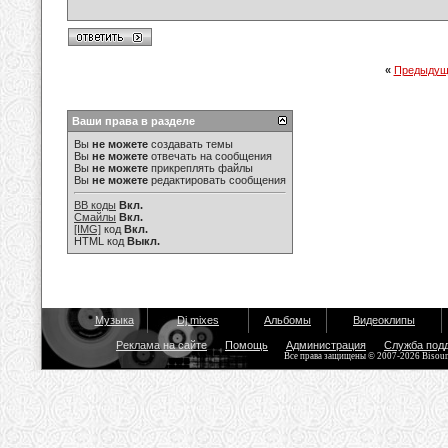
«
Предыдущ
Ваши права в разделе
Вы
не можете
создавать темы
Вы
не можете
отвечать на сообщения
Вы
не можете
прикреплять файлы
Вы
не можете
редактировать сообщения
BB коды
Вкл.
Смайлы
Вкл.
[IMG]
код
Вкл.
HTML код
Выкл.
Музыка
Dj mixes
Альбомы
Видеоклипы
Реклама на сайте
Помощь
Администрация
Служба под
Все права защищены © 2007-2026 Bisou