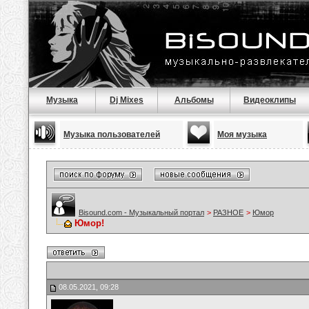
Музыка
Dj Mixes
Альбомы
Видеоклипы
Музыка пользователей
Моя музыка
Bisound.com - Музыкальный портал
>
РАЗНОЕ
>
Юмор
Юмор!
08.05.2021, 09:28