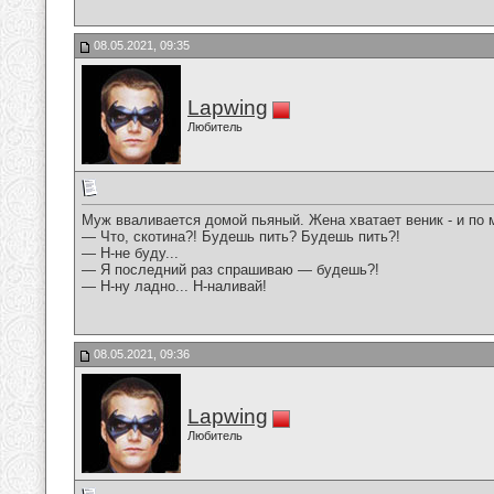
08.05.2021, 09:35
Lapwing
Любитель
Муж вваливается домой пьяный. Жена хватает веник - и по м
— Что, скотина?! Будешь пить? Будешь пить?!
— Н-не буду...
— Я последний раз спрашиваю — будешь?!
— Н-ну ладно... Н-наливай!
08.05.2021, 09:36
Lapwing
Любитель