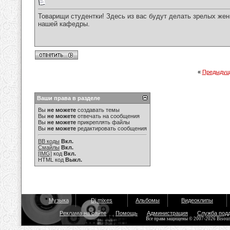
Товарищи студентки! Здесь из вас будут делать зрелых же
нашей кафедры.
«
Предыдущ
Ваши права в разделе
Вы
не можете
создавать темы
Вы
не можете
отвечать на сообщения
Вы
не можете
прикреплять файлы
Вы
не можете
редактировать сообщения
BB коды
Вкл.
Смайлы
Вкл.
[IMG]
код
Вкл.
HTML код
Выкл.
Музыка
Dj mixes
Альбомы
Видеоклипы
Реклама на сайте
Помощь
Администрация
Служба под
Все права защищены © 2007-2026 Bisou