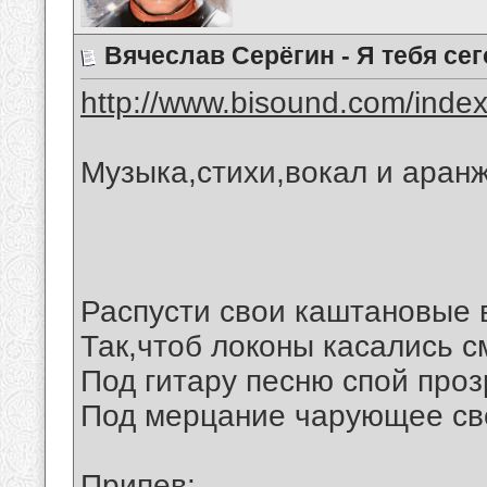
Вячеслав Серёгин - Я тебя се
http://www.bisound.com/inde
Музыка,стихи,вокал и аран
Распусти свои каштановые 
Так,чтоб локоны касались с
Под гитару песню спой про
Под мерцание чарующее св
Припев: