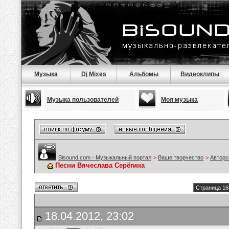
Музыка
Dj Mixes
Альбомы
Видеоклипы
Музыка пользователей
Моя музыка
Bisound.com - Музыкальный портал
>
Ваше творчество
>
Авторс
Песни Вячеслава Серёгина
Страница 16
18.04.2012, 23:02