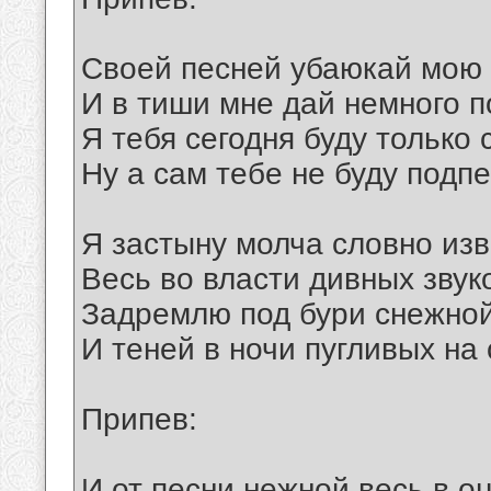
Своей песней убаюкай мою
И в тиши мне дай немного п
Я тебя сегодня буду только 
Ну а сам тебе не буду подпе
Я застыну молча словно из
Весь во власти дивных звук
Задремлю под бури снежно
И теней в ночи пугливых на 
Припев:
И от песни нежной весь в о