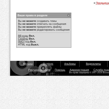
«
Предыдущ
Ваши права в разделе
Вы
не можете
создавать темы
Вы
не можете
отвечать на сообщения
Вы
не можете
прикреплять файлы
Вы
не можете
редактировать сообщения
BB коды
Вкл.
Смайлы
Вкл.
[IMG]
код
Вкл.
HTML код
Выкл.
Музыка
Dj mixes
Альбомы
Видеоклипы
Реклама на сайте
Помощь
Администрация
Служба под
Все права защищены © 2007-2026 Bisou