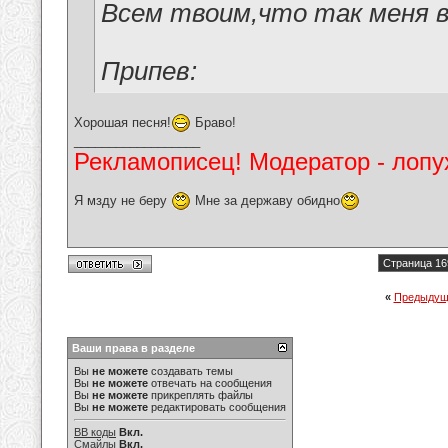
Всем твоим,что так меня 
Припев:
Хорошая песня!
Браво!
__________________
Рекламописец! Модератор - лопух
Я мзду не беру
Мне за державу обидно
Страница 16
«
Предыдущ
Ваши права в разделе
Вы
не можете
создавать темы
Вы
не можете
отвечать на сообщения
Вы
не можете
прикреплять файлы
Вы
не можете
редактировать сообщения
BB коды
Вкл.
Смайлы
Вкл.