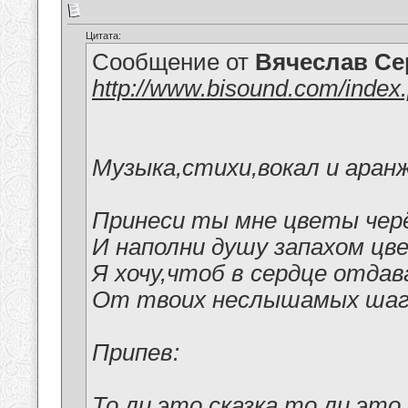
Цитата:
Сообщение от
Вячеслав Се
http://www.bisound.com/index
Музыка,стихи,вокал и аран
Принеси ты мне цветы чер
И наполни душу запахом цв
Я хочу,чтоб в сердце отда
От твоих неслышамых шаг
Припев:
То ли это сказка,то ли это