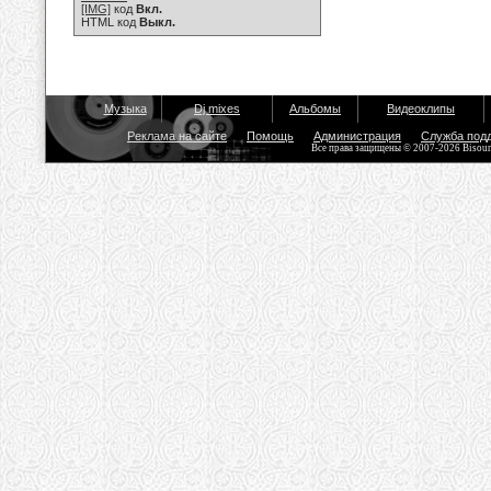
[IMG]
код
Вкл.
HTML код
Выкл.
Музыка
Dj mixes
Альбомы
Видеоклипы
Реклама на сайте
Помощь
Администрация
Служба под
Все права защищены © 2007-2026 Bisou