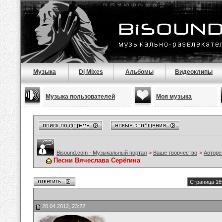
Музыка
Dj Mixes
Альбомы
Видеоклипы
Музыка пользователей
Моя музыка
Bisound.com - Музыкальный портал
>
Ваше творчество
>
Авторс
Песни Вячеслава Серёгина
Страница 16
20.04.2012, 23:22