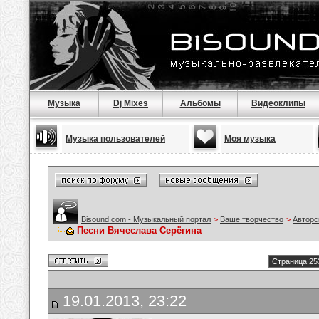
Музыка
Dj Mixes
Альбомы
Видеоклипы
Музыка пользователей
Моя музыка
Bisound.com - Музыкальный портал
>
Ваше творчество
>
Авторс
Песни Вячеслава Серёгина
Страница 25
19.01.2013, 23:22