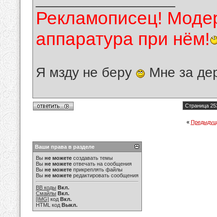
Рекламописец! Модер
аппаратура при нём!
Я мзду не беру
Мне за де
Страница 25
«
Предыдущ
Ваши права в разделе
Вы
не можете
создавать темы
Вы
не можете
отвечать на сообщения
Вы
не можете
прикреплять файлы
Вы
не можете
редактировать сообщения
BB коды
Вкл.
Смайлы
Вкл.
[IMG]
код
Вкл.
HTML код
Выкл.