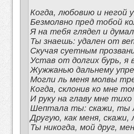
Когда, любовию и негой 
Безмолвно пред тобой к
Я на тебя глядел и думал
Ты знаешь: удален от ве
Скучая суетным прозван
Устав от долгих бурь, я 
Жужжанью дальнему упрек
Могли ль меня молвы тр
Когда, склонив ко мне т
И руку на главу мне тихо
Шептала ты: скажи, ты 
Другую, как меня, скажи,
Ты никогда, мой друг, ме