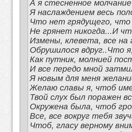
А я стесненное молчание
Я наслаждением весь поло
Что нет грядущего, что 
Не грянет никогда...И чт
Измены, клевета, все на
Обрушилося вдруг..Что я
Как путник, молнией пос
И все передо мной затми
Я новым для меня желан
Желаю славы я, чтоб им
Твой слух был поражен в
Окружена была, чтоб гр
Все, все вокруг тебя зву
Чтоб, гласу верному вни