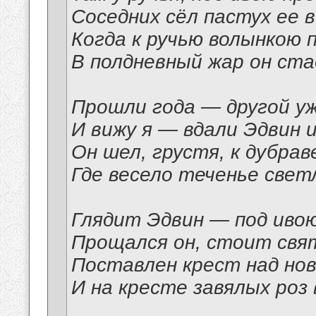
Соседних сёл пастух ее в
Когда к ручью волынкою 
В полдневный жар он ста
Прошли года — другой уж
И вижу я — вдали Эдвин 
Он шел, грустя, к дубрав
Где весело теченье свет
Глядит Эдвин — под ивою
Прощался он, стоит свя
Поставлен крест над но
И на кресте завялых роз 