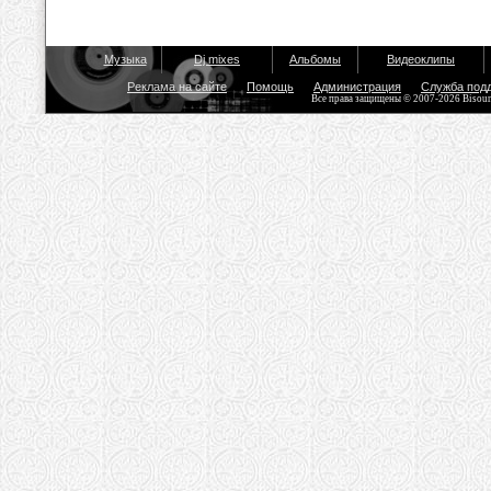
Музыка
Dj mixes
Альбомы
Видеоклипы
Реклама на сайте
Помощь
Администрация
Служба под
Все права защищены © 2007-2026 Bisou