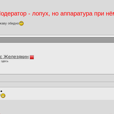
дератор - лопух, но аппаратура при нё
жаву обидно
с Железякин
 здесь
!