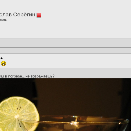
слав Серёгин
десь
!
м в погребе...не возражаешь?