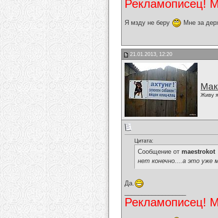
Рекламописец! Мо
Я мзду не беру
Мне за дер
21.01.2013, 12:20
Мак
Живу я
Цитата:
Сообщение от
maestrokot
нет конечно....а это уже
Да.
__________________
Рекламописец! Мо