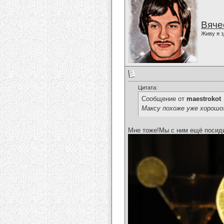
Вяче
Живу я з
Цитата:
Сообщение от
maestrokot
Максу похоже уже хорошо
Мне тоже!Мы с ним ещё посиди