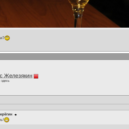
ни?
с Железякин
 здесь
ерёгин
ь!