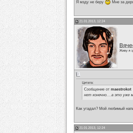
Я мзду не беру
Мне за дер
21.01.2013, 12:24
Вяче
Живу я з
Цитата:
Сообщение от
maestrokot
нет конечно....а это уже
Как угадал? Мой любимый напит
21.01.2013, 12:24