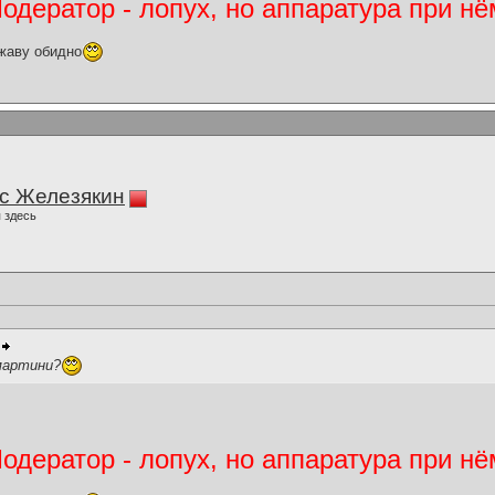
дератор - лопух, но аппаратура при нё
жаву обидно
с Железякин
 здесь
 мартини?
дератор - лопух, но аппаратура при нё