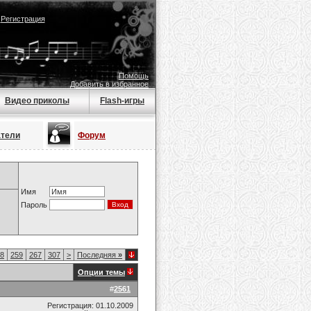
|
Регистрация
Помощь
Добавить в избранное
Видео приколы
Flash-игры
атели
Форум
Имя
Пароль
8
259
267
307
>
Последняя
»
Опции темы
#
2561
Регистрация: 01.10.2009