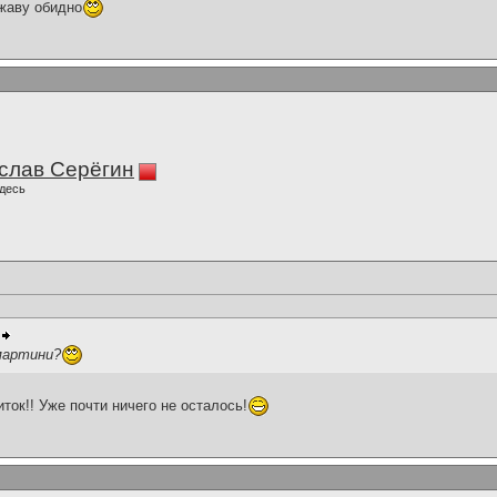
жаву обидно
слав Серёгин
десь
 мартини?
ок!! Уже почти ничего не осталось!