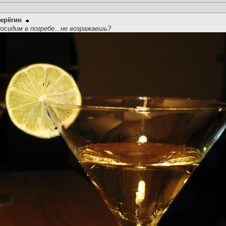
ерёгин
сидим в погребе...не возражаешь?