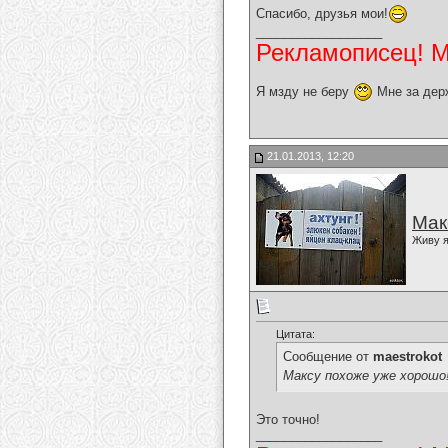
Спасибо, друзья мои!
__________________
Рекламописец! Мо
Я мзду не беру
Мне за дер
21.01.2013, 12:20
Мак
Живу я
Цитата:
Сообщение от
maestrokot
Максу похоже уже хорошо
Это точно!
__________________