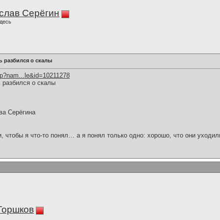
слав Серёгин
десь
ь разбился о скалы
hp?nam...le&id=10211278
 разбился о скалы
ва Серёгина
и, чтобы я что-то понял… а я понял только одно: хорошо, что они уходил
Горшков