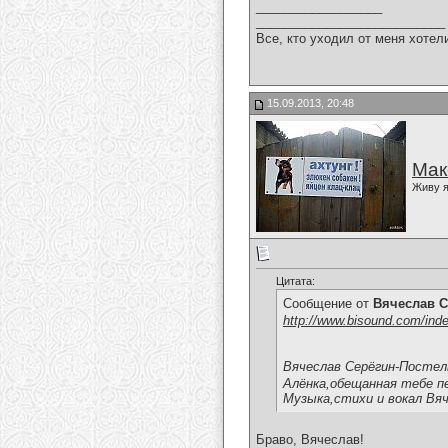
__________________
___________________________
Все, кто уходил от меня хотел
15.09.2013, 20:48
Мак
Живу я
Цитата:
Сообщение от
Вячеслав С
http://www.bisound.com/ind
Вячеслав Серёгин-Постел
Алёнка,обещанная тебе п
Музыка,стихи и вокал Вя
Браво, Вячеслав!