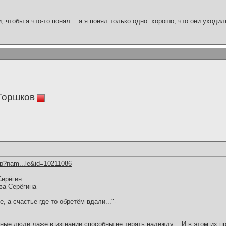
и, чтобы я что-то понял… а я понял только одно: хорошо, что они уходил
Горшков
hp?nam...le&id=10211086
Серёгин
ва Серёгина
, а счастье где то обретём вдали..."-
ые люди даже в изгнании способны не терять надежду ...И в этом их пр