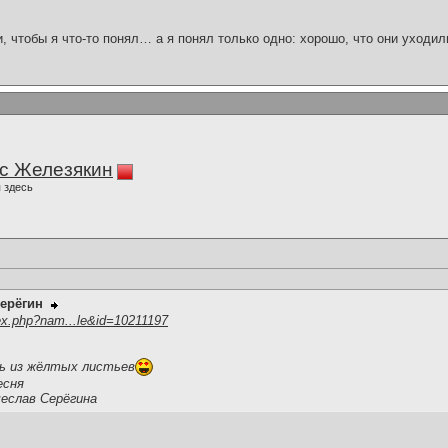
и, чтобы я что-то понял… а я понял только одно: хорошо, что они уходил
с Железякин
 здесь
ерёгин
ex.php?nam...le&id=10211197
ь из жёлтых листьев
есня
чеслав Серёгина