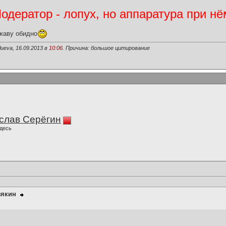
дератор - лопух, но аппаратура при нё
жаву обидно
ueva, 16.09.2013 в
10:06
. Причина: большое цитирование
слав Серёгин
десь
зякин