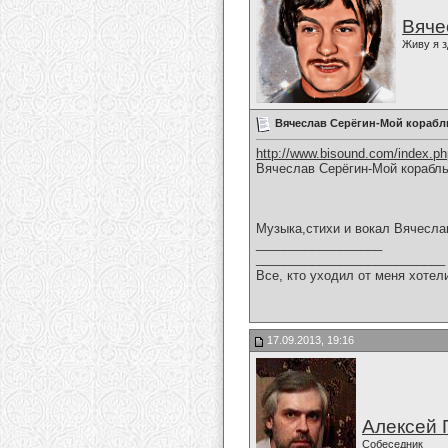
Вяче
Живу я з
Вячеслав Серёгин-Мой корабл
http://www.bisound.com/index.p
Вячеслав Серёгин-Мой корабль
Музыка,стихи и вокал Вячесла
__________________
___________________________
Все, кто уходил от меня хотел
17.09.2013, 19:16
Алексей 
Собеседник