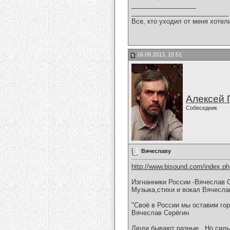
__________________
___________________________
Все, кто уходил от меня хотел
16.09.2013, 15:51
Алексей 
Собеседник
Вячеславу
http://www.bisound.com/index.p
Изгнанники России -Вячеслав 
Музыка,стихи и вокал Вячесла
"Своё в России мы оставим горе
Вячеслав Серёгин
Люди бывают разные...Но сильн