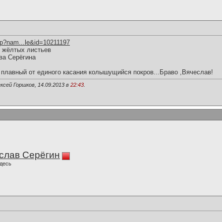
hp?nam...le&id=10211197
з жёлтых листьев
ва Серёгина
 плавный от единого касания колышущийся покров...Браво ,Вячеслав!
ксей Горшков, 14.09.2013 в
22:43
.
слав Серёгин
десь