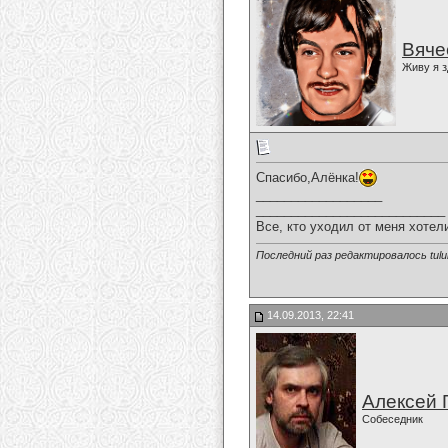
Вяче
Живу я з
Спасибо,Алёнка!
__________________
___________________________
Все, кто уходил от меня хотел
Последний раз редактировалось tulul
14.09.2013, 22:41
Алексей 
Собеседник