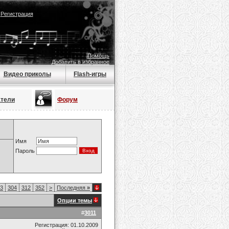
|
Регистрация
Помощь
Добавить в избранное
Видео приколы
Flash-игры
атели
Форум
Имя
Пароль
3
304
312
352
>
Последняя
»
Опции темы
#
3011
Регистрация: 01.10.2009