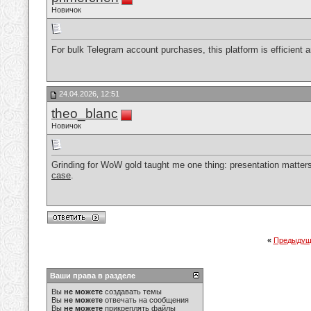
Новичок
For bulk Telegram account purchases, this platform is efficient a
24.04.2026, 12:51
theo_blanc
Новичок
Grinding for WoW gold taught me one thing: presentation matters.
case
.
«
Предыдущ
Ваши права в разделе
Вы
не можете
создавать темы
Вы
не можете
отвечать на сообщения
Вы
не можете
прикреплять файлы