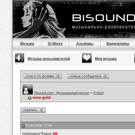
Музыка
Dj Mixes
Альбомы
Видеоклипы
Музыка пользователей
Моя музыка
Bisound.com - Музыкальный портал
>
Я ИЩУ
wow gold
31.03.2026, 17:44
primerchen