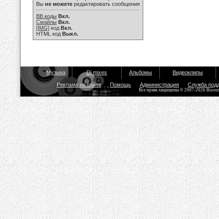
Вы
не можете
редактировать сообщения
BB коды
Вкл.
Смайлы
Вкл.
[IMG]
код
Вкл.
HTML код
Выкл.
Музыка
Dj mixes
Альбомы
Видеоклипы
Реклама на сайте
Помощь
Администрация
Служба под
Все права защищены © 2007-2026 Bisou