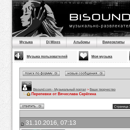
Музыка
Dj Mixes
Альбомы
Видеоклипы
Музыка пользователей
Моя музыка
Bisound.com - Музыкальный портал
>
Ваше творчество
Перепевки от Вячеслава Серёгина
Страница 1
31.10.2016, 07:13