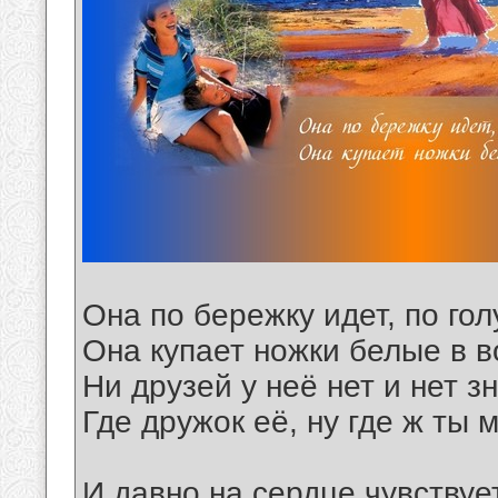
Она по бережку идет, по гол
Она купает ножки белые в в
Ни друзей у неё нет и нет з
Где дружок её, ну где ж ты 
И давно на сердце чувствуе