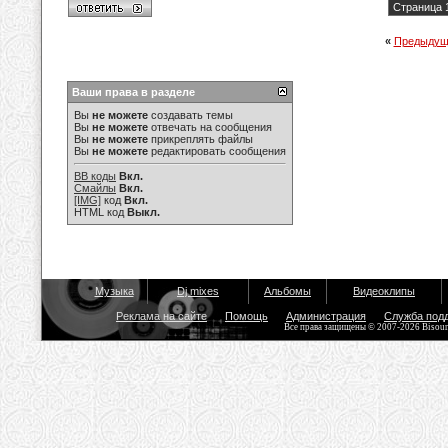
Страница 1
«
Предыдущ
Ваши права в разделе
Вы
не можете
создавать темы
Вы
не можете
отвечать на сообщения
Вы
не можете
прикреплять файлы
Вы
не можете
редактировать сообщения
BB коды
Вкл.
Смайлы
Вкл.
[IMG]
код
Вкл.
HTML код
Выкл.
Музыка
Dj mixes
Альбомы
Видеоклипы
Реклама на сайте
Помощь
Администрация
Служба под
Все права защищены © 2007-2026 Bisou