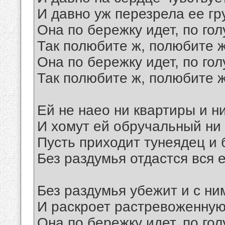
И давно уж перезрела ее гру
Она по бережку идет, по гол
Так полюбите ж, полюбите ж,
Она по бережку идет, по гол
Так полюбите ж, полюбите ж
Ей не наео ни квартиры и ни
И хомут ей обручальный ни 
Пусть приходит тунеядец и 
Без раздумья отдастся вся 
Без раздумья убежит и с ни
И раскроет растревоженную 
Она по бережку идет, по гол