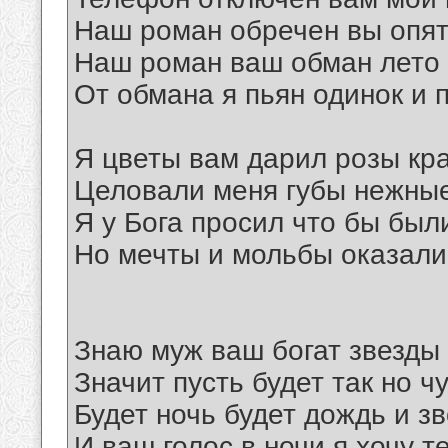
Наш роман обречен вы опят
Наш роман ваш обман лето 
От обмана я пьян одинок и 
Я цветы вам дарил розы кр
Целовали меня губы нежны
Я у Бога просил что бы был
Но мечты и мольбы оказал
Знаю муж ваш богат звезды 
Значит пусть будет так но ч
Будет ночь будет дождь и з
И ваш голос в ночи я хочу т