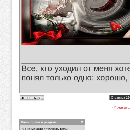
__________________
_______________________
Все, кто уходил от меня хот
понял только одно: хорошо,
Страница 18
«
Предыдущ
Ваши права в разделе
Вы
не можете
создавать темы