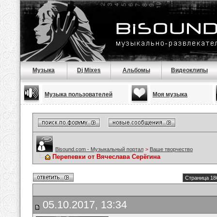
Музыка
Dj Mixes
Альбомы
Видеоклипы
Музыка пользователей
Моя музыка
Bisound.com - Музыкальный портал
>
Ваше творчество
Перепевки от Вячеслава Серёгина
Страница 18
05.10.2017, 13:34