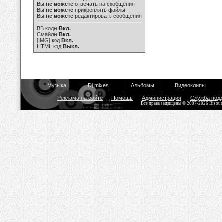
Вы
не можете
отвечать на сообщения
Вы
не можете
прикреплять файлы
Вы
не можете
редактировать сообщения
BB коды
Вкл.
Смайлы
Вкл.
[IMG]
код
Вкл.
HTML код
Выкл.
Музыка
Dj mixes
Альбомы
Видеоклипы
Реклама на сайте
Помощь
Администрация
Служба под
Все права защищены © 2007-2026 Bisou