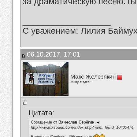
за драматическую песню.Ты
__________________
С уважением: Лилия Байму
06.10.2017, 17:01
Макс Железякин
Живу я здесь
Цитата:
Сообщение от
Вячеслав Серёгин
http://www.bisound.com/index.php?nam...le&id=10400474
Вячеслав Серёгин - Обманули вы