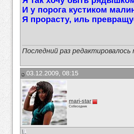
Я так хочу быть рядышком
И у порога кустиком мали
Я прорасту, иль превращу
Последний раз редактировалось ma
03.12.2009, 08:15
mari-star
Собеседник