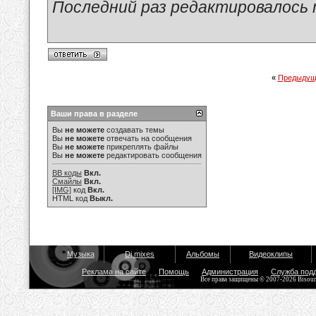
Последний раз редактировалось ma
«
Предыдущ
Ваши права в разделе
Вы
не можете
создавать темы
Вы
не можете
отвечать на сообщения
Вы
не можете
прикреплять файлы
Вы
не можете
редактировать сообщения
BB коды
Вкл.
Смайлы
Вкл.
[IMG]
код
Вкл.
HTML код
Выкл.
Музыка
Dj mixes
Альбомы
Видеоклипы
Реклама на сайте
Помощь
Администрация
Служба под
Все права защищены © 2007-2026 Bisou