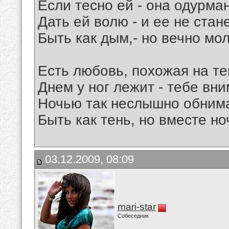
Если тесно ей - она одурман
Дать ей волю - и ее не станет
Быть как дым,- но вечно мо
Есть любовь, похожая на те
Днем у ног лежит - тебе вни
Ночью так неслышно обнима
Быть как тень, но вместе ноч
03.12.2009, 08:09
mari-star
Собеседник