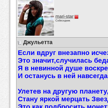
mari-star
Собеседник
Джульетта
Если вдруг внезапно исче
Это значит,случилась бед
Я в невинной душе воскр
И останусь в ней навсегда
Улетев на другую планету
Стану яркой мерцать Звез
Это как подбросить монет