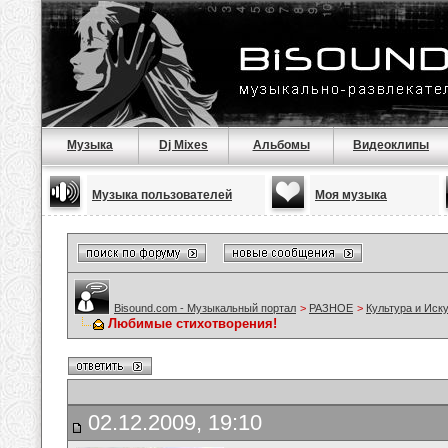
Музыка
Dj Mixes
Альбомы
Видеоклипы
Музыка пользователей
Моя музыка
Bisound.com - Музыкальный портал
>
РАЗНОЕ
>
Культура и Иск
Любимые стихотворения!
02.12.2009, 19:10