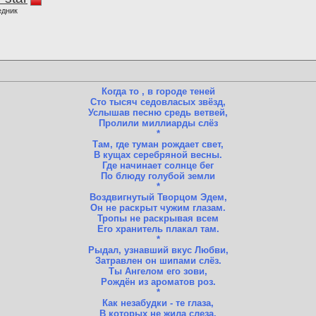
едник
Когда то , в городе теней
Сто тысяч седовласых звёзд,
Услышав песню средь ветвей,
Пролили миллиарды слёз
*
Там, где туман рождает свет,
В кущах серебряной весны.
Где начинает солнце бег
По блюду голубой земли
*
Воздвигнутый Творцом Эдем,
Он не раскрыт чужим глазам.
Тропы не раскрывая всем
Его хранитель плакал там.
*
Рыдал, узнавший вкус Любви,
Затравлен он шипами слёз.
Ты Ангелом его зови,
Рождён из ароматов роз.
*
Как незабудки - те глаза,
В которых не жила слеза.