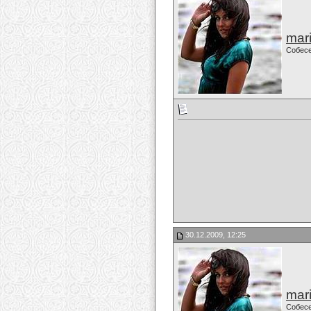
mari
Собес
30.12.2009, 12:25
mari
Собес