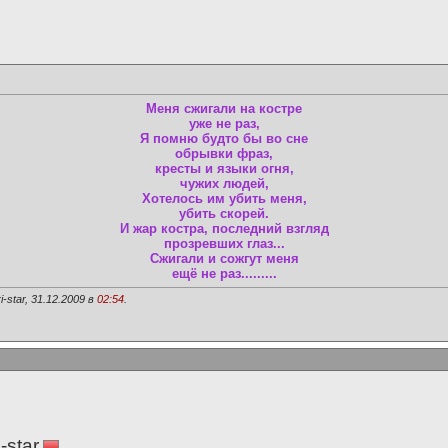
Меня сжигали на костре
уже не раз,
Я помню будто бы во сне
обрывки фраз,
кресты и языки огня,
чужих людей,
Хотелось им убить меня,
убить скорей.
И жар костра, последний взгляд
прозревших глаз...
Сжигали и сожгут меня
ещё не раз.........
star, 31.12.2009 в
02:54
.
-star