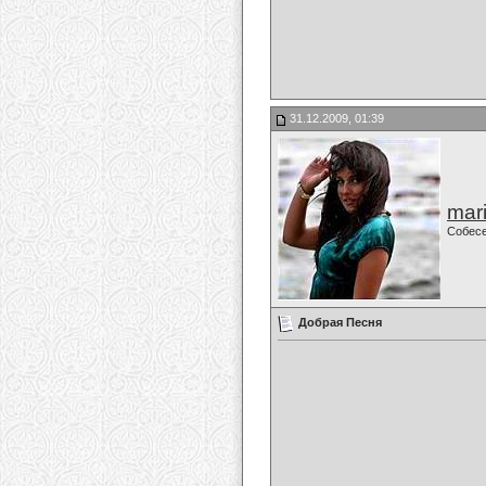
31.12.2009, 01:39
mari
Собес
Добрая Песня