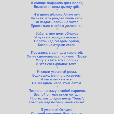
А солнце подарило цвет волос,
Вплетая в косы дымку грёз.
*
И в цвете яблонь Ангел пел.
Не зная, что рождал лишь стон.
Он выдать слёзы не хотел,
Проститься с небом должен он.
*
Забыть про пену облаков
И лунный холодок ночами,
Полёты над гнездом орлов,
Которые отцами стали.
*
Прощаясь с солнцем теплотой,
Он не сдержавшись, крикнет: "Боже!
Могу я взять его с собой?
И этот свет фиалок тоже?
*
И капли утренней росы,
Будившие, меня с рассветом.
И эти млечные усы,
На звёздном небе этим летом.
*
Позволь, возьму с собой нарцисс.
Весной он мне стихи читает,
Про то, как сладок ветер "бриз",
Который над волной меня качает.
*
Я умоляю! Отпусти!
Со мной снежинок белых стаю,