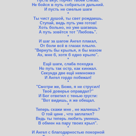
Пусть вкус горчит твоей слезы.
Не бойся в путь собраться дальний.
И пусть не смелые шаги
*
Ты чист душой, ты свет рождаешь.
Ступай, ведь путь уже готов!
Хоть больно, но уже шагаешь
А путь зовётся тот "Любовь".
*
И шаг за шагом Ангел плакал,
От боли всё в глазах плыло.
"Вернуть бы крылья, я бы махом
Ах, мне б, хотя б одно крыло".
*
Ещё шаги, слаба походка
Но путь так остр, как кинжал.
Секунда две ещё немножко
И Ангел гордо побежал!
*
"Смотри же, Боже, я не струсил!
Твоё доверье оправдал?"
И Бог ответил с тенью грусти:
"Вот видишь, я же обещал.
*
Теперь скажи мне , не жалеешь?
О той цене , что заплатил?
Ведь ты теперь любить умеешь.
В обмен на пару твоих крыл".
*
И Ангел с благодарностью покорной