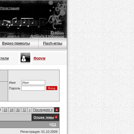
|
Регистрация
Помощь
Добавить в избранное
Видео приколы
Flash-игры
атели
Форум
Имя
Пароль
2
23
24
32
72
>
Последняя
»
Опции темы
#
211
Регистрация: 01.10.2009