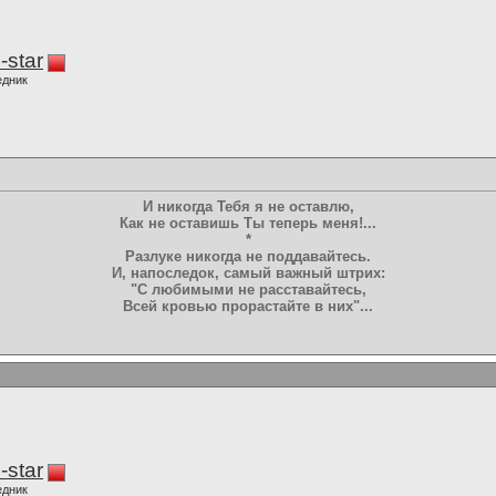
-star
едник
И никогда Тебя я не оставлю,
Как не оставишь Ты теперь меня!...
*
Разлуке никогда не поддавайтесь.
И, напоследок, самый важный штрих:
"С любимыми не расставайтесь,
Всей кровью прорастайте в них"...
-star
едник