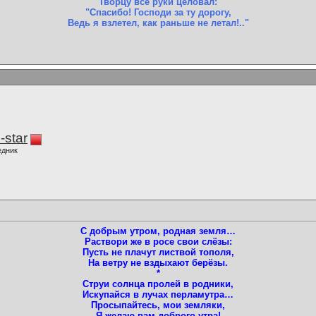
Творцу всё руки целовал:
"Спасибо! Господи за ту дорогу,
Ведь я взлетел, как раньше не летал!.."
-star
едник
С добрым утром, родная земля…
Раствори же в росе свои слёзы:
Пусть не плачут листвой тополя,
На ветру не вздыхают берёзы.
*
Струи солнца пролей в родники,
Искупайся в лучах перламутра…
Просыпайтесь, мои земляки,
Я желаю вам доброго утра!