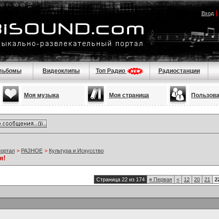
Вход
льбомы
Видеоклипы
Топ Радио
Радиостанции
Моя музыка
Моя страница
Пользов
портал
>
РАЗНОЕ
>
Культура и Искусство
я!
Страница 22 из 174
«
Первая
<
12
20
21
2