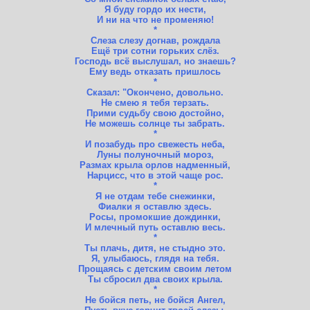
Я буду гордо их нести,
И ни на что не променяю!
*
Слеза слезу догнав, рождала
Ещё три сотни горьких слёз.
Господь всё выслушал, но знаешь?
Ему ведь отказать пришлось
*
Сказал: "Окончено, довольно.
Не смею я тебя терзать.
Прими судьбу свою достойно,
Не можешь солнце ты забрать.
*
И позабудь про свежесть неба,
Луны полуночный мороз,
Размах крыла орлов надменный,
Нарцисс, что в этой чаще рос.
*
Я не отдам тебе снежинки,
Фиалки я оставлю здесь.
Росы, промокшие дождинки,
И млечный путь оставлю весь.
*
Ты плачь, дитя, не стыдно это.
Я, улыбаюсь, глядя на тебя.
Прощаясь с детским своим летом
Ты сбросил два своих крыла.
*
Не бойся петь, не бойся Ангел,