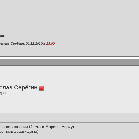
.
вь...
еслав Серёгин, 06.12.2010 в
23:00
.
слав Серёгин
десь
" в исполнении Олега и Марины Нерчук.
се права защищены)