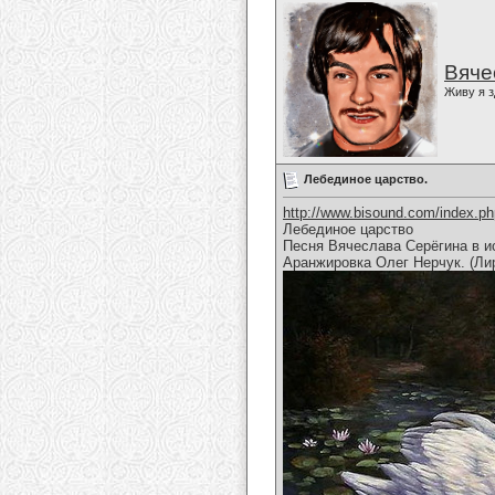
Вяче
Живу я з
Лебединое царство.
http://www.bisound.com/index.p
Лебединое царство
Песня Вячеслава Серёгина в и
Аранжировка Олег Нерчук. (Ли