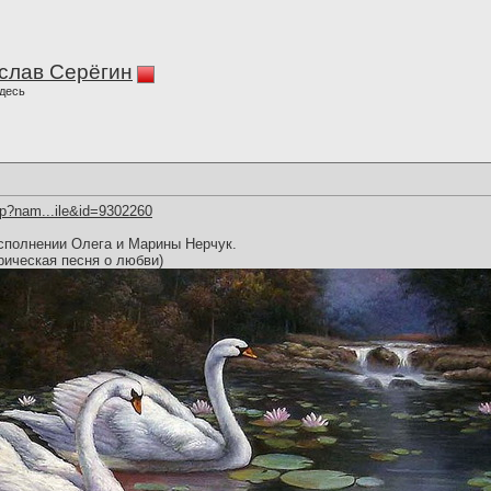
слав Серёгин
десь
hp?nam...ile&id=9302260
сполнении Олега и Марины Нерчук.
рическая песня о любви)