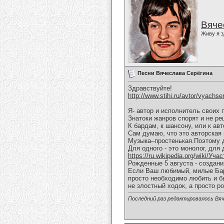
Вяче
Живу я з
Песни Вячеслава Серёгина
Здравствуйте!
http://www.stihi.ru/avtor/vyachse
Я- автор и исполнитель своих 
Знатоки жанров спорят и не ре
К бардам, к шансону, или к ав
Сам думаю, что это авторская 
Музыка–простенькая.Поэтому д
Для одного - это монолог, для 
https://ru.wikipedia.org/wiki/Уч
Рожденные 5 августа - создан
Если Ваш любимый, милые Бары
просто необходимо любить и б
не злостный ходок, а просто р
Последний раз редактировалось Вяч