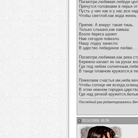
Посмотри,любимая.лебеди цел
Прячутся головками в перья от
Пусть у них как и у нас,все н
Чтобы светлой,как вода жизнь 
Припев: А вокруг такая тишь.
Только слышно,как камыш.
Возле берега шумит.
Нам сегодня повезло.
Нашу лодку занесло
В царство лебединое любви....
Посмотри,любимая,как река ст
Бережно качает их на руках во
Где под небом солнечным,леб
В танце плавном кружатся,в п
Пожелаем счастья им,неба веч
Чтобы солнце им всегда,освещ
В этом нежном городке,царств
Где над речкой кружится,белым
Последний раз редактировалось Вяч
03.10.2009, 16:39