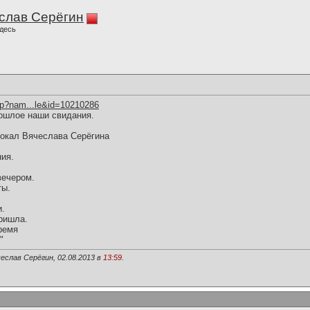
слав Серёгин
десь
hp?nam...le&id=10210286
ошлое наши свидания.
вокал Вячеслава Серёгина
ия.
вечером.
ты.
и.
ришла.
ремя
"
еслав Серёгин, 02.08.2013 в
13:59
.