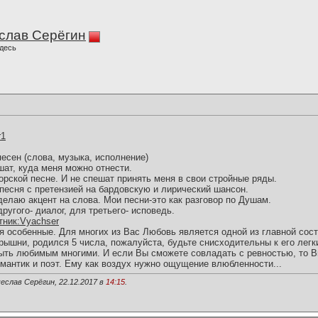
слав Серёгин
десь
r1
песен (слова, музыка, исполнение)
шат, куда меня можно отнести.
торской песне. И не спешат принять меня в свои стройные ряды.
песня с претензией на бардовскую и лирический шансон.
елаю акцент на слова. Мои песни-это как разговор по Душам.
другого- диалог, для третьего- исповедь.
астник:Vyachser
ия особенные. Для многих из Вас Любовь является одной из главной со
шни, родился 5 числа, пожалуйста, будьте снисходительны к его лег
ыть любимым многими. И если Вы сможете совладать с ревностью, то В
омантик и поэт. Ему как воздух нужно ощущение влюбленности...
еслав Серёгин, 22.12.2017 в
14:15
.