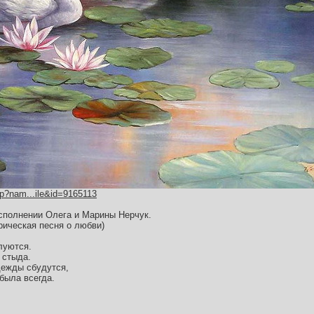
hp?nam...ile&id=9165113
сполнении Олега и Марины Нерчук.
рическая песня о любви)
луются.
 стыда.
адежды сбудутся,
была всегда.