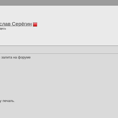
слав Серёгин
десь
я залита на форуме
у печаль.