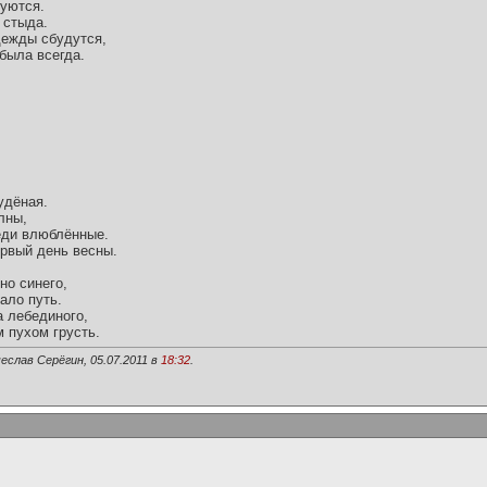
уются.
 стыда.
адежды сбудутся,
была всегда.
удёная.
лны,
еди влюблённые.
ервый день весны.
но синего,
ало путь.
а лебединого,
 пухом грусть.
еслав Серёгин, 05.07.2011 в
18:32
.