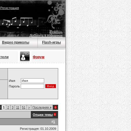
|
Регистрация
Помощь
Добавить в избранное
Видео приколы
Flash-игры
атели
Форум
Имя
Пароль
9
1
2
3
11
51
>
Последняя
»
Опции темы
#
1
Регистрация: 01.10.2009