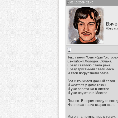
01.10.2009, 21:46
Вяче
Живу я з
Текст пени "Сентябрит",котора
Сентябрит.Холодок.Облака.
Сразу светлою стала река.
Сразу грустными стали леса.
И твои погрустнели глаза.
Вот и кончился дачный сезон.
И желтеет у дома газон.
И уже золотинка в листве.
И уже неуютно в Москве
Припев: В сером воздухе всюд
На плечах твоих старая шаль.
Мы опять потянулись к теплу.