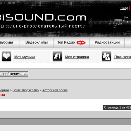
Вход
льбомы
Видеоклипы
Топ Радио
Радиостанции
Моя музыка
Моя страница
Пользов
портал
>
Ваше творчество
>
Авторская песня
ина
Страница 1 из 42