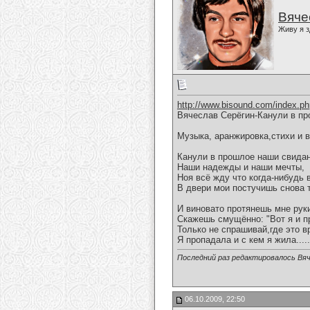
Вяче
Живу я з
http://www.bisound.com/index.p
Вячеслав Серёгин-Канули в пр
Музыка, аранжировка,стихи и 
Канули в прошлое наши свидан
Наши надежды и наши мечты,
Ноя всё жду что когда-нибудь 
В двери мои постучишь снова 
И виновато протянешь мне рук
Скажешь смущённо: "Вот я и п
Только не спрашивай,где это в
Я пропадала и с кем я жила.....
Последний раз редактировалось Вяч
06.10.2009, 22:50