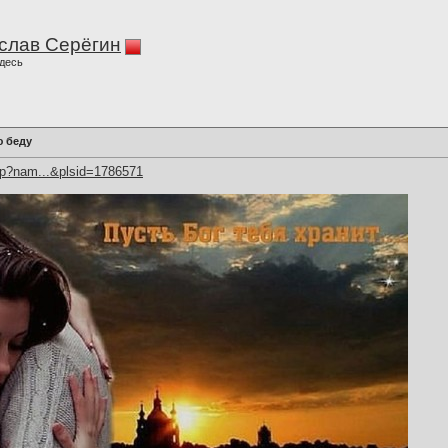
слав Серёгин
десь
ю беду
hp?nam...&plsid=1786571