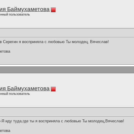
ия Баймухаметова
нный пользователь
в Серегин я восприняла с любовью Ты молодец, Вячеслав!
етова
ия Баймухаметова
нный пользователь
-Я иду туда,где ты я восприняла с любовью Ты молодец,Вячеслав!
етова