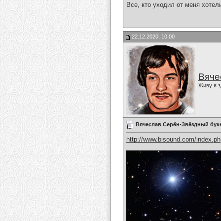
Все, кто уходил от меня хотел
22.12.2020, 10:00
Вяче
Живу я з
Вячеслав Серён-Звёздный бук
http://www.bisound.com/index.p