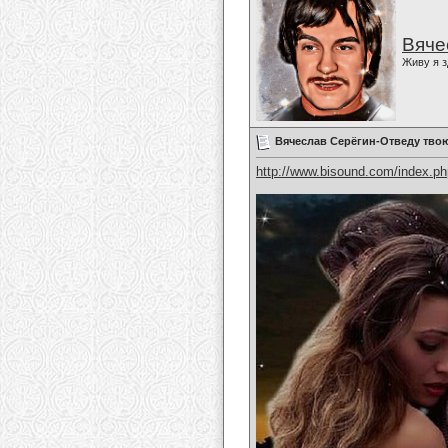
Вяче
Живу я з
Вячеслав Серёгин-Отведу тво
http://www.bisound.com/index.p