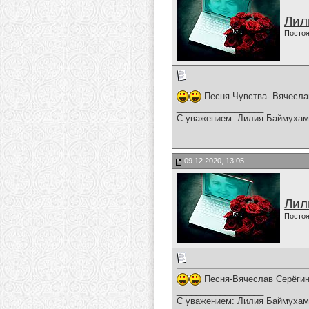
Лил
Постоя
Песня-Чувства- Вячесла
__________________
С уважением: Лилия Баймухам
09.12.2020, 13:05
Лил
Постоя
Песня-Вячеслав Серёгин
__________________
С уважением: Лилия Баймухам