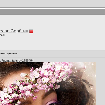
слав Серёгин
десь
 моя девочка
hp?nam...&plsid=1786494