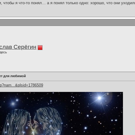
и, чтобы я что-то понял… а я понял только одно: хорошо, что они уходил
слав Серёгин
десь
ет для любимой
hp?nam...&plsid=1786509