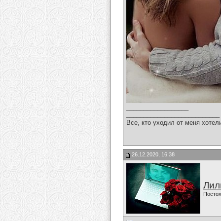
__________________
___________________________
Все, кто уходил от меня хотел
26.12.2020, 16:38
Лил
Постоя