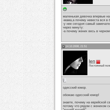
маленькая девочка впервые на
-мама,а почему невеста вся в
-у нее сегодня самый замечате
через минуту:
-а почему жених весь в черном
14.10.2008, 21:51
len
Постоянный пол
одесский юмор.
обожаю одесский юмор!
знаете, почему на еврейской 
потому что рядом с женихом си
"кушай! кушай!"