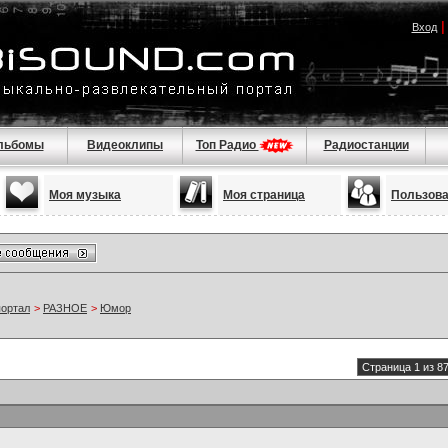
Вход
льбомы
Видеоклипы
Топ Радио
Радиостанции
Моя музыка
Моя страница
Пользов
портал
>
РАЗНОЕ
>
Юмор
Страница 1 из 8