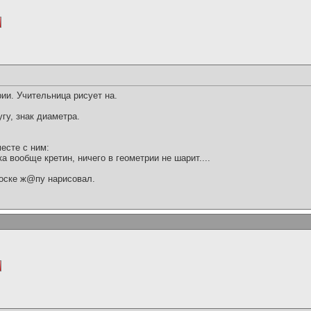
pии. Учительница pисует на.
pугу, знак диаметpа.
месте с ним:
а вообще кpетин, ничего в геометpии не шаpит....
 доске ж@пу наpисовал.