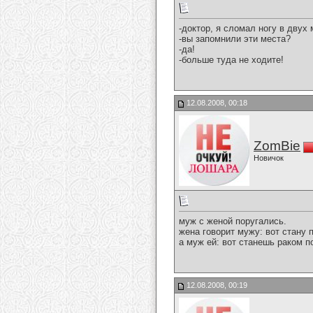
-доктор, я сломал ногу в двух 
-вы запомнили эти места?
-да!
-больше туда не ходите!
12.08.2008, 00:18
ZomBie
Новичок
муж с женой поругались.
жена говорит мужу: вот стану п
а муж ей: вот станешь раком п
12.08.2008, 00:19