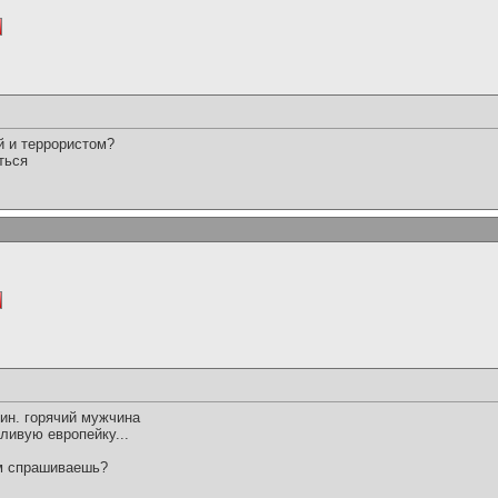
й и террористом?
ться
зин. горячий мужчина
ливую европейку...
ем спрашиваешь?