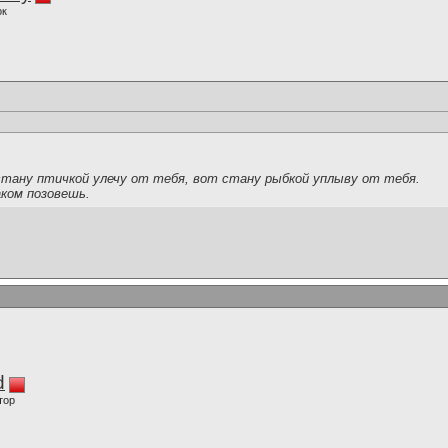
ок
стану птичкой улечу от тебя, вот стану рыбкой уплыву от тебя.
аком позовешь.
d
тор