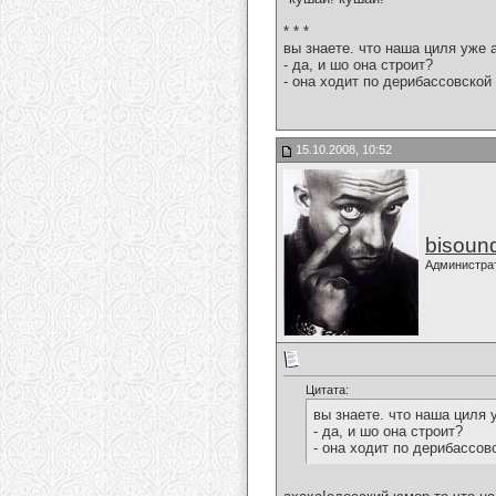
* * *
вы знаете. что наша циля уже 
- да, и шо она строит?
- она ходит по дерибассовской 
15.10.2008, 10:52
bisoun
Администра
Цитата:
вы знаете. что наша циля 
- да, и шо она строит?
- она ходит по дерибассовс