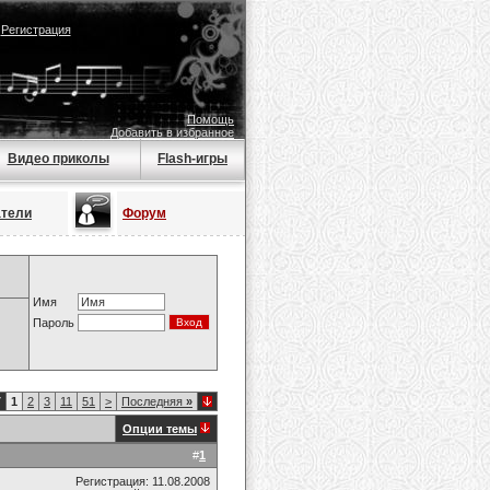
|
Регистрация
Помощь
Добавить в избранное
Видео приколы
Flash-игры
атели
Форум
Имя
Пароль
7
1
2
3
11
51
>
Последняя
»
Опции темы
#
1
Регистрация: 11.08.2008