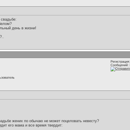
 свадьбе:
 белом?
льный день в жизни!
?..
Регистрация:
Сообщений: 
ьзователь
свадьбе жених по обычаю не может поцеловать невесту?
дит его мама и все время твердит: