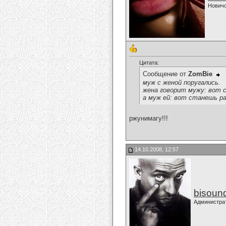
Нович
Цитата:
Сообщение от
ZomBie
муж с женой поругались.
жена говорит мужу: вот 
а муж ей: вот станешь р
ржунимагу!!!
14.10.2008, 12:57
bisoun
Администра