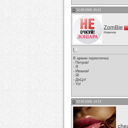
12.08.2008, 00:21
ZomBie
Новичок
В армии перекличка:
- Петров!
- Я
- Иванов!
- Я!
- ДеЦл!
- Yo!
03.09.2008, 14:13
che