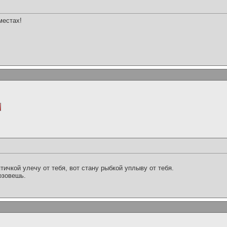
местах!
тичкой улечу от тебя, вот стану рыбкой уплыву от тебя.
озовешь.