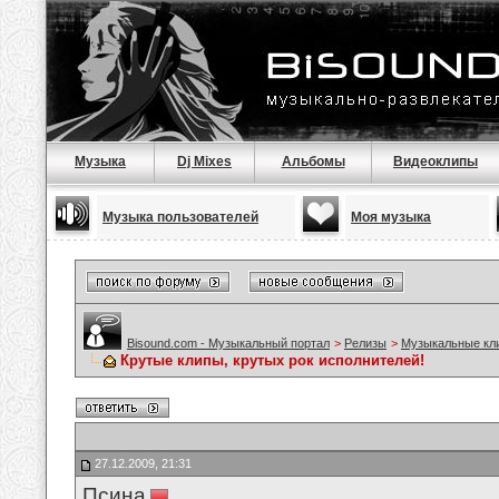
Музыка
Dj Mixes
Альбомы
Видеоклипы
Музыка пользователей
Моя музыка
Bisound.com - Музыкальный портал
>
Релизы
>
Музыкальные кл
Крутые клипы, крутых рок исполнителей!
27.12.2009, 21:31
Псина