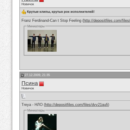
Новичок
Крутые клипы, крутых рок исполнителей!
Franz Ferdinand-Can t Stop Feeling (
http://depositfiles.com/fil
Миниатюры
27.12.2009, 21:35
Псина
Новичок
Treya - НЛО (
http://depositfiles.com/files/dvv21qufi
)
Миниатюры