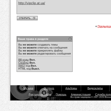
http://vipclip.at.ua/
«
Предыдущ
Ваши права в разделе
Вы
не можете
создавать темы
Вы
не можете
отвечать на сообщения
Вы
не можете
прикреплять файлы
Вы
не можете
редактировать сообщения
BB коды
Вкл.
Смайлы
Вкл.
[IMG]
код
Вкл.
HTML код
Выкл.
Музыка
Dj mixes
Альбомы
Видеоклипы
Реклама на сайте
Помощь
Администрация
Служба под
Все права защищены © 2007-2026 Bisou