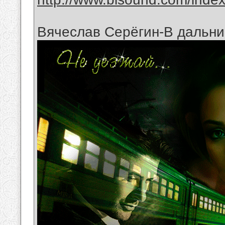
Вячеслав Серёгин-В дальни