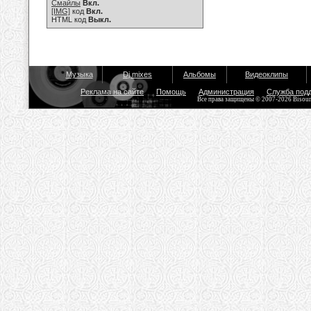
Смайлы
Вкл.
[IMG]
код
Вкл.
HTML код
Выкл.
Музыка
Dj mixes
Альбомы
Видеоклипы
Реклама на сайте
Помощь
Администрация
Служба под
Все права защищены © 2007-2026 Bisou