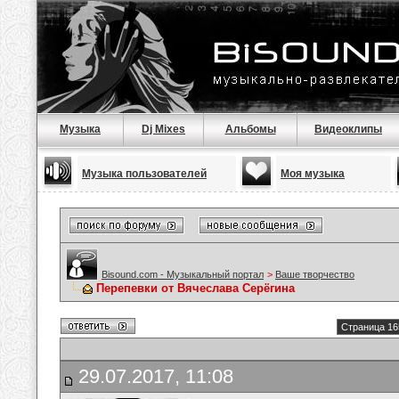
Музыка
Dj Mixes
Альбомы
Видеоклипы
Музыка пользователей
Моя музыка
Bisound.com - Музыкальный портал
>
Ваше творчество
Перепевки от Вячеслава Серёгина
Страница 16
29.07.2017, 11:08