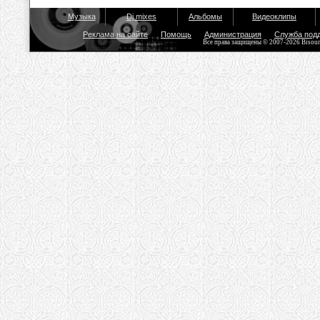
Музыка
Dj mixes
Альбомы
Видеоклипы
Реклама на сайте
Помощь
Администрация
Служба под
Все права защищены © 2007-2026 Bisou