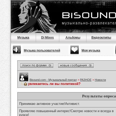
Музыка
Dj Mixes
Альбомы
Видеоклипы
Музыка пользователей
Моя музыка
Bisound.com - Музыкальный портал
>
РАЗНОЕ
>
Новости
увлекаетесь ли вы политикой?
Результаты опроса
Принимаю активное участие!Активист.
Проявляю повышенный интерес!Смотрю новости и всегда в
курсе!