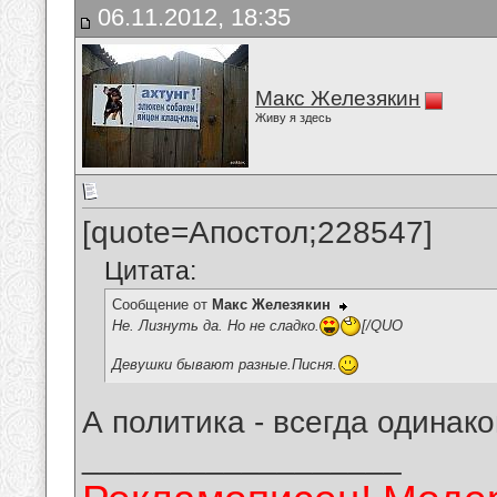
06.11.2012, 18:35
Макс Железякин
Живу я здесь
[quote=Апостол;228547]
Цитата:
Сообщение от
Макс Железякин
Не. Лизнуть да. Но не сладко.
[/QUO
Девушки бывают разные.Писня.
А политика - всегда одинако
__________________