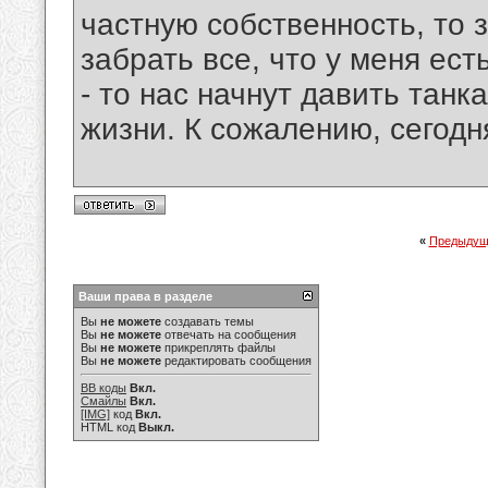
частную собственность, то 
забрать все, что у меня ес
- то нас начнут давить танк
жизни. К сожалению, сегодн
«
Предыдущ
Ваши права в разделе
Вы
не можете
создавать темы
Вы
не можете
отвечать на сообщения
Вы
не можете
прикреплять файлы
Вы
не можете
редактировать сообщения
BB коды
Вкл.
Смайлы
Вкл.
[IMG]
код
Вкл.
HTML код
Выкл.