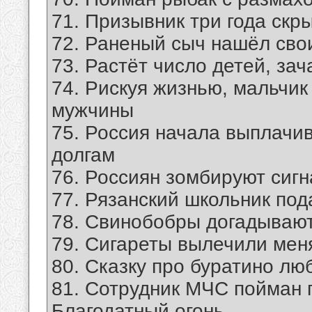
71. Призывник три года скр
72. Раненый сыч нашёл сво
73. Растёт число детей, за
74. Рискуя жизнью, мальчи
мужчины
75. Россия начала выплачи
долгам
76. Россиян зомбируют сиг
77. Рязанский школьник под
78. Свинобобры догадывают
79. Сигареты вылечили меня
80. Сказку про буратино лю
81. Сотрудник МЧС пойман 
Благодатный огонь