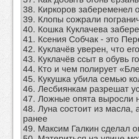
38. Киркоров забеременел 
39. Клопы сожрали пограни
40. Кошка Куклачева забер
41. Ксения Собчак - это Пе
42. Куклачёв уверен, что е
43. Куклачёв ссыт в обувь г
44. Кто и чем полирует «Бл
45. Кукушка убила семью ко
46. Лесбиянкам разрешат у
47. Ложные опята выросли 
48. Луна состоит из масла, 
ранее
49. Максим Галкин сделал 
50. Материться на улице мо