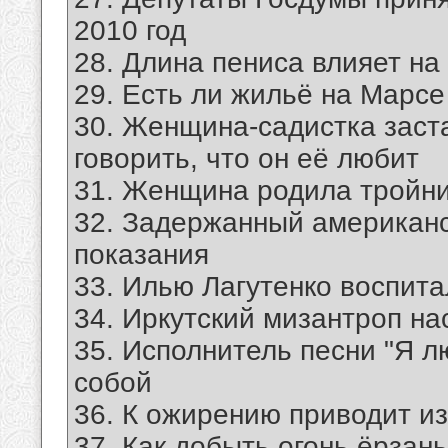
2010 год
28. Длина пениса влияет на
29. Есть ли жильё на Марсе
30. Женщина-садистка заст
говорить, что он её любит
31. Женщина родила тройн
32. Задержанный американс
показания
33. Илью Лагутенко воспит
34. Иркутский мизантроп н
35. Исполнитель песни "Я л
собой
36. К ожирению приводит и
37. Как добыть огонь ёрзан