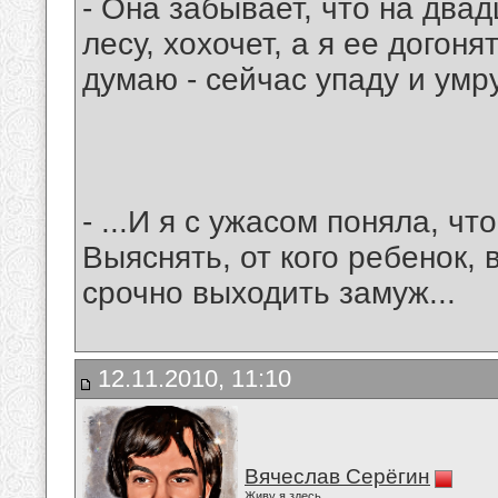
- Она забывает, что на двад
лесу, хохочет, а я ее догоня
думаю - сейчас упаду и умру
- ...И я с ужасом поняла, ч
Выяснять, от кого ребенок,
срочно выходить замуж...
12.11.2010, 11:10
Вячеслав Серёгин
Живу я здесь