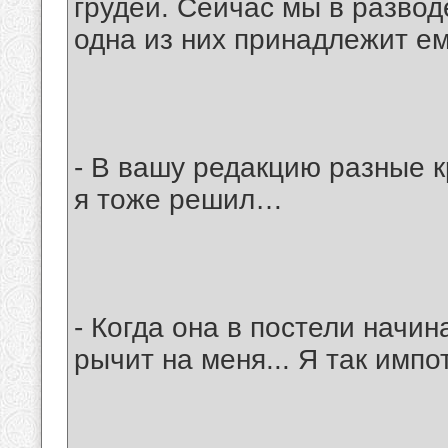
грудей. Сейчас мы в разводе
одна из них принадлежит ем
- В вашу pедакцию pазные к
я тоже pешил…
- Когда она в постели начин
рычит на меня... Я так импот