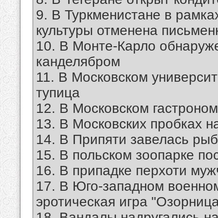
9. В Туркменистане в рамк
культуры отменена письмен
10. В Монте-Карло обнаруж
канделябром
11. В Московском универси
тупица
12. В Московском гастроно
13. В Московских пробках 
14. В Припяти завелась ры
15. В польском зоопарке п
16. В припадке перхоти муж
17. В Юго-западном военном
эротическая игра "Озорница
18. Вандалы надругались н