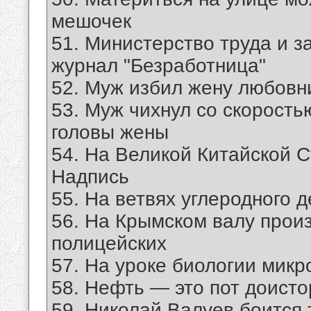
мешочек
51. Министерство труда и з
журнал "Безработница"
52. Муж избил жену любовн
53. Муж чихнул со скорость
головы жены
54. На Великой Китайской 
Надпись
55. На ветвях углеродного 
56. На Крымском валу прои
полицейских
57. На уроке биологии микр
58. Нефть — это пот доисто
59. Николай Валуев боится 