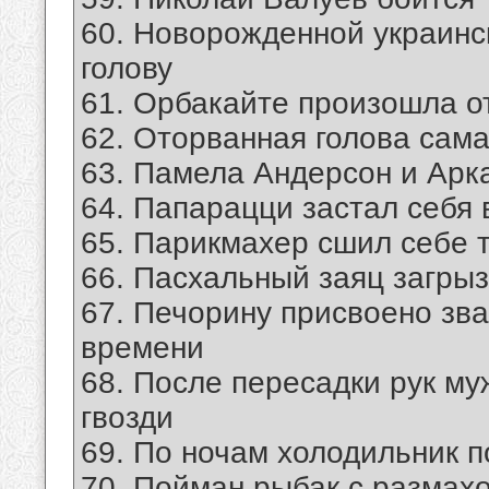
60. Новорожденной украинс
голову
61. Орбакайте произошла о
62. Оторванная голова сам
63. Памела Андерсон и Арка
64. Папарацци застал себя
65. Парикмахер сшил себе т
66. Пасхальный заяц загры
67. Печорину присвоено зв
времени
68. После пересадки рук му
гвозди
69. По ночам холодильник 
70. Пойман рыбак с размахо