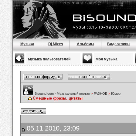
Музыка
Dj Mixes
Альбомы
Видеоклипы
Музыка пользователей
Моя музыка
Bisound.com - Музыкальный портал
>
РАЗНОЕ
>
Юмор
Смешные фразы, цитаты
05.11.2010, 23:09