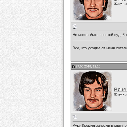
Живу я з
Не может быть простой судьбы
__________________
___________________________
Все, кто уходил от меня хотел
27.06.2018, 12:13
Вяче
Живу я з
Руку Кремля занесли в книгу р