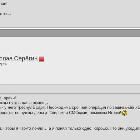
лав!
етова
слав Серёгин
десь
, врачи!
сквы нужна ваша помощь.
 - у него треснула харя. Необходима срочная операция по зашиванию ха
ровести, но нужны деньги. Скинемся СМСками, поможем Игорю!
и, чтобы я что-то понял… а я понял только одно: хорошо, что они уходил