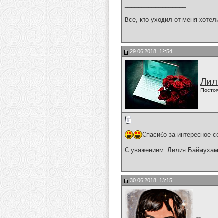
__________________
___________________________
Все, кто уходил от меня хотел
29.06.2018, 12:54
Лил
Постоя
Спасибо за интересное с
__________________
С уважением: Лилия Баймухам
30.06.2018, 13:15