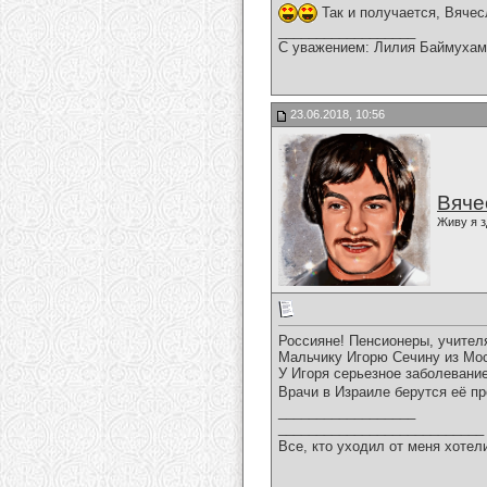
Так и получается, Вячес
__________________
С уважением: Лилия Баймухам
23.06.2018, 10:56
Вяче
Живу я з
Россияне! Пенсионеры, учителя
Мальчику Игорю Сечину из Мо
У Игоря серьезное заболевание
Врачи в Израиле берутся её п
__________________
___________________________
Все, кто уходил от меня хотел