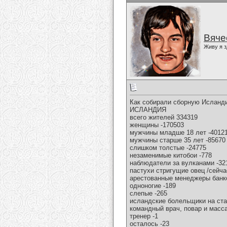
Вяче
Живу я з
Как собирали сборную Исланд
ИСЛАНДИЯ
всего жителей 334319
женщины -170503
мужчины младше 18 лет -4012
мужчины старше 35 лет -85670
слишком толстые -24775
незаменимые китобои -778
наблюдатели за вулканами -32
пастухи стригущие овец /сейча
арестованные менеджеры банко
одноногие -189
слепые -265
исландские болельщики на ста
командный врач, повар и масса
тренер -1
осталось -23