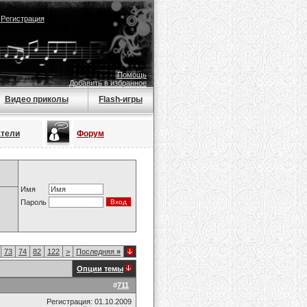
|
Регистрация
Помощь
Добавить в избранное
Видео приколы
Flash-игры
атели
Форум
Имя
Пароль
73
74
82
122
>
Последняя
»
Опции темы
#
711
Регистрация: 01.10.2009