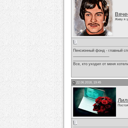
Вяче
Живу я з
Пенсионный фонд - главный сп
__________________
___________________________
Все, кто уходил от меня хотел
22.06.2018, 19:45
Лил
Постоя