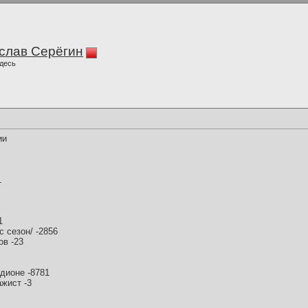
слав Серёгин
десь
ии
1
1
с сезон/ -2856
в -23
дионе -8781
жист -3