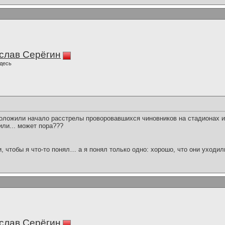
слав Серёгин
десь
оложили начало расстрелы проворовавшихся чиновников на стадионах и 
или... может пора???
и, чтобы я что-то понял… а я понял только одно: хорошо, что они уходил
слав Серёгин