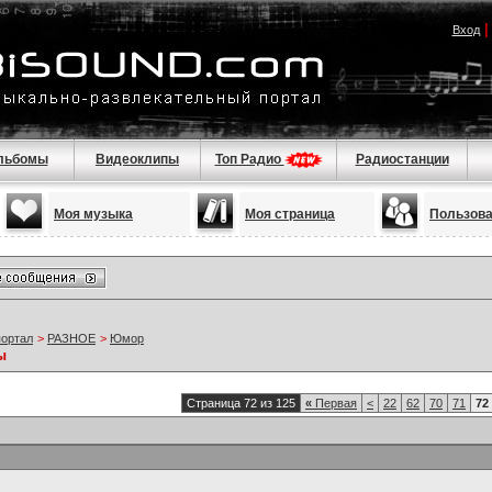
Вход
льбомы
Видеоклипы
Топ Радио
Радиостанции
Моя музыка
Моя страница
Пользов
портал
>
РАЗНОЕ
>
Юмор
ы
Страница 72 из 125
«
Первая
<
22
62
70
71
72