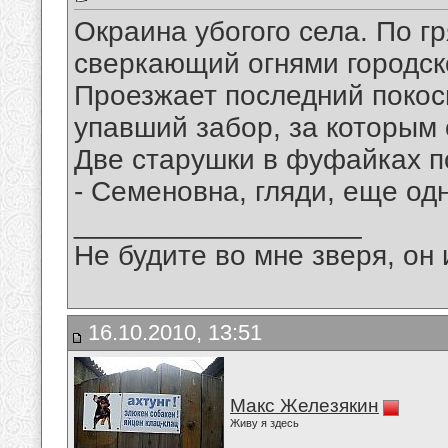
Окраина убогого села. По г
сверкающий огнями городск
Проезжает последний покос
упавший забор, за которым 
Две старушки в фуфайках п
- Семеновна, гляди, еще од
__________________
Не будите во мне зверя, он 
16.10.2010, 13:51
Макс Железякин
Живу я здесь