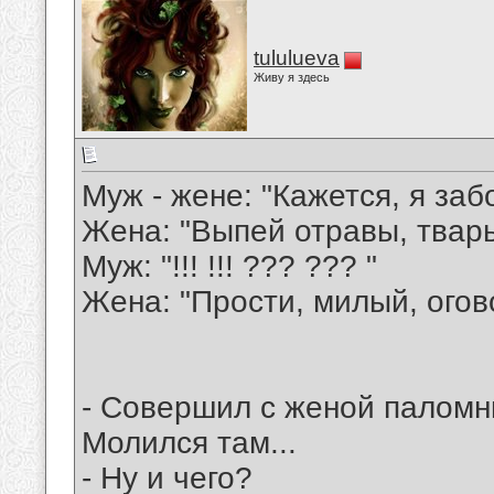
tululueva
Живу я здесь
Муж - жене: "Кажется, я забо
Жена: "Выпей отравы, тварь.
Муж: "!!! !!! ??? ??? "
Жена: "Прости, милый, огов
- Совершил с женой паломни
Молился там...
- Ну и чего?