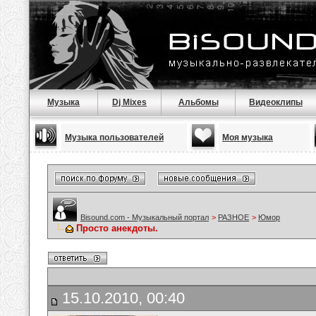
Музыка
Dj Mixes
Альбомы
Видеоклипы
Музыка пользователей
Моя музыка
Bisound.com - Музыкальный портал
>
РАЗНОЕ
>
Юмор
Просто анекдоты.
15.10.2010, 00:40