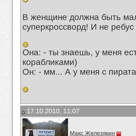
В женщине должна быть мал
суперкроссворд! И не ребус
Она: - ты знаешь, у меня ес
корабликами)
Он: - мм... А у меня с пира
17.10.2010, 11:07
Макс Железякин