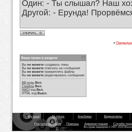
Один: - Ты слышал? Наш хоз
Другой: - Ерунда! Прорвёмс
«
Предыдущ
Ваши права в разделе
Вы
не можете
создавать темы
Вы
не можете
отвечать на сообщения
Вы
не можете
прикреплять файлы
Вы
не можете
редактировать сообщения
BB коды
Вкл.
Смайлы
Вкл.
[IMG]
код
Вкл.
HTML код
Выкл.
Музыка
Dj mixes
Альбомы
Видеоклипы
Реклама на сайте
Помощь
Администрация
Служба под
Все права защищены © 2007-2026 Bisou