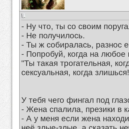
- Ну что, ты со своим поруг
- Не получилось.
- Ты ж собиралась, разнос 
- Попробуй, когда на любое
"Ты такая трогательная, ко
сексуальная, когда злишься!
У тебя чего фингал под гла
- Жена спалила, презики в 
- А у меня если жена находи
неё злые-злые, а сказать не