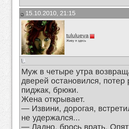
15.10.2010, 21:15
tululueva
Живу я здесь
Муж в четыре утра возвращ
дверей остановился, потер 
пиджак, брюки.
Жена открывает.
— Извини, дорогая, встрети
не удержался...
— Ладно, брось врать. Опят