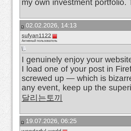
my own investment portfolio. 
02.02.2026, 14:13
sufyan1122
Активный пользователь
I genuinely enjoy your websit
I load one of your post in Fir
screwed up — which is bizarr
any event, keep up the superio
달리는토끼
19.07.2026, 06:25