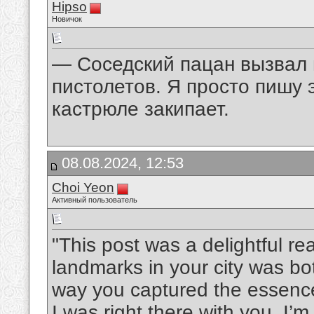
Hipso
Новичок
— Соседский пацан вызвал 
пистолетов. Я просто пишу 
кастрюле закипает.
08.08.2024, 12:53
Choi Yeon
Активный пользователь
"This post was a delightful rea
landmarks in your city was b
way you captured the essence
I was right there with you. I’m