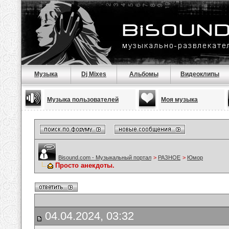
Музыка
Dj Mixes
Альбомы
Видеоклипы
Музыка пользователей
Моя музыка
Bisound.com - Музыкальный портал
>
РАЗНОЕ
>
Юмор
Просто анекдоты.
04.04.2024, 03:32