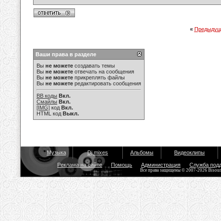
«
Предыдущ
Ваши права в разделе
Вы
не можете
создавать темы
Вы
не можете
отвечать на сообщения
Вы
не можете
прикреплять файлы
Вы
не можете
редактировать сообщения
BB коды
Вкл.
Смайлы
Вкл.
[IMG]
код
Вкл.
HTML код
Выкл.
Музыка
Dj mixes
Альбомы
Видеоклипы
Реклама на сайте
Помощь
Администрация
Служба под
Все права защищены © 2007-2026 Bisou