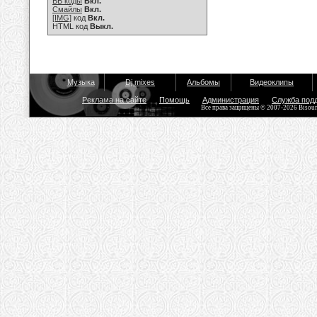
BB коды
Вкл.
Смайлы
Вкл.
[IMG]
код
Вкл.
HTML код
Выкл.
Музыка
Dj mixes
Альбомы
Видеоклипы
Реклама на сайте
Помощь
Администрация
Служба под
Все права защищены © 2007-2026 Bisou