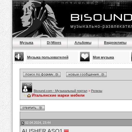
Музыка
Dj Mixes
Альбомы
Видеоклипы
Музыка пользователей
Моя музыка
Bisound.com - Музыкальный портал
>
Релизы
Итальянские марки мебели
02.04.2024, 23:44
ALISHER ASQ1