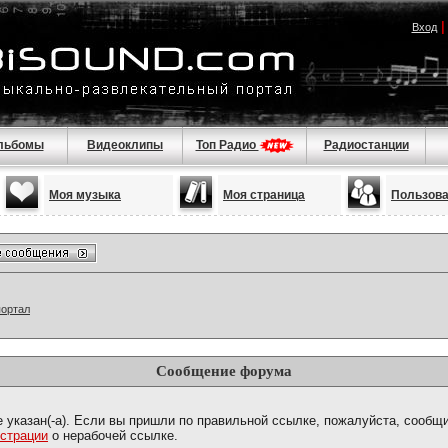
Вход
льбомы
Видеоклипы
Топ Радио
Радиостанции
Моя музыка
Моя страница
Пользов
портал
Сообщение форума
е указан(-а). Если вы пришли по правильной ссылке, пожалуйста, сообщ
страции
о нерабочей ссылке.