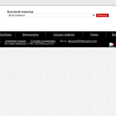
Быстрый переход
Альбомы
Видеоклипы
Каталог файлов
Радио
Ви
ь
Администрация
Служба поддержки
bisound@bisound.com
Почта:
Все права защищены © 2007-2026 Bisound.com