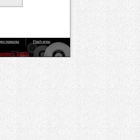
део приколы
Flash-игры