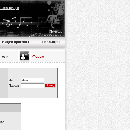
|
Регистрация
Помощь
Добавить в избранное
Видео приколы
Flash-игры
атели
Форум
Имя
Пароль
ите