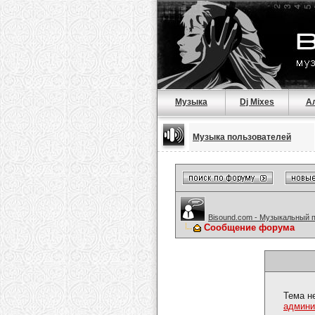
Музыка
Dj Mixes
А
Музыка пользователей
Bisound.com - Музыкальный 
Сообщение форума
Тема н
админи