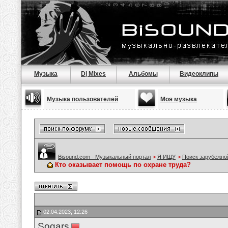
Музыка
Dj Mixes
Альбомы
Видеоклипы
Музыка пользователей
Моя музыка
Bisound.com - Музыкальный портал
>
Я ИЩУ
>
Поиск зарубежно
Кто оказывает помощь по охране труда?
02.04.2023, 12:26
Sogars