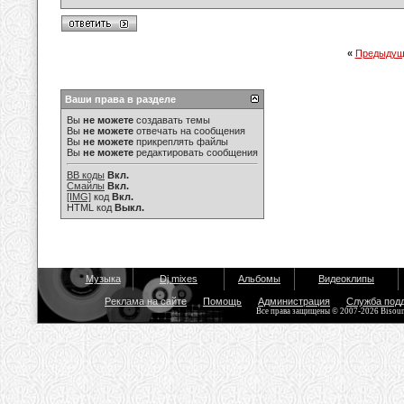
«
Предыдущ
Ваши права в разделе
Вы
не можете
создавать темы
Вы
не можете
отвечать на сообщения
Вы
не можете
прикреплять файлы
Вы
не можете
редактировать сообщения
BB коды
Вкл.
Смайлы
Вкл.
[IMG]
код
Вкл.
HTML код
Выкл.
Музыка
Dj mixes
Альбомы
Видеоклипы
Реклама на сайте
Помощь
Администрация
Служба под
Все права защищены © 2007-2026 Bisou