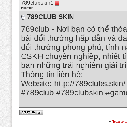
789clubskin1
Новичок
789CLUB SKIN
789club - Nơi bạn có thể thỏ
bài đổi thưởng hấp dẫn và đ
đổi thưởng phong phú, tính 
CSKH chuyên nghiệp, nhiệt t
bạn những trải nghiệm giải trí
Thông tin liên hệ:
Website:
http://789clubs.skin/
#789club #789clubskin #gam
«
Предыдущ