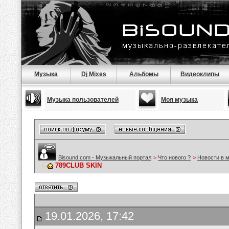
Музыка
Dj Mixes
Альбомы
Видеоклипы
Музыка пользователей
Моя музыка
Bisound.com - Музыкальный портал
>
Что нового ?
>
Новости в 
789CLUB SKIN
19.01.2026, 17:42