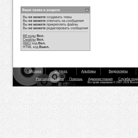
Ваши права в разделе
Вы
не можете
создавать темы
Вы
не можете
отвечать на сообщения
Вы
не можете
прикреплять файлы
Вы
не можете
редактировать сообщения
BB коды
Вкл.
Смайлы
Вкл.
[IMG]
код
Вкл.
HTML код
Выкл.
Музыка
Dj mixes
Альбомы
Видеоклипы
Реклама на сайте
Помощь
Администрация
Служба под
Все права защищены © 2007-2026 Bisou