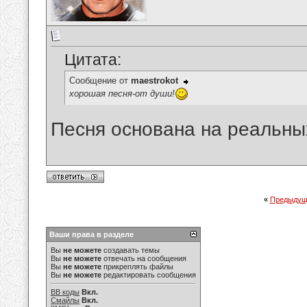
Цитата:
Сообщение от
maestrokot
хорошая песня-от души!
Песня основана на реальных
«
Предыдущ
Ваши права в разделе
Вы
не можете
создавать темы
Вы
не можете
отвечать на сообщения
Вы
не можете
прикреплять файлы
Вы
не можете
редактировать сообщения
BB коды
Вкл.
Смайлы
Вкл.