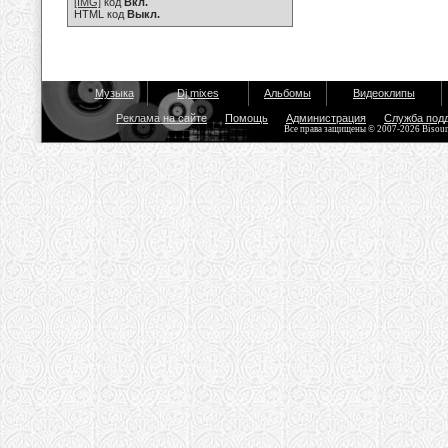
[IMG]
код
Вкл.
HTML код
Выкл.
Музыка
Dj mixes
Альбомы
Видеоклипы
Реклама на сайте
Помощь
Администрация
Служба под
Все права защищены © 2007-2026 Bisou