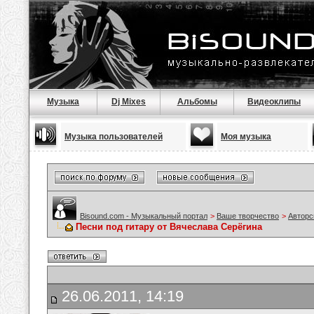
Музыка
Dj Mixes
Альбомы
Видеоклипы
Музыка пользователей
Моя музыка
Bisound.com - Музыкальный портал
>
Ваше творчество
>
Авторс
Песни под гитару от Вячеслава Серёгина
26.06.2011, 14:19