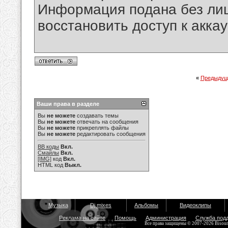
Информация подана без ли
восстановить доступ к аккау
«
Предыдущ
Ваши права в разделе
Вы
не можете
создавать темы
Вы
не можете
отвечать на сообщения
Вы
не можете
прикреплять файлы
Вы
не можете
редактировать сообщения
BB коды
Вкл.
Смайлы
Вкл.
[IMG]
код
Вкл.
HTML код
Выкл.
Музыка
Dj mixes
Альбомы
Видеоклипы
Реклама на сайте
Помощь
Администрация
Служба под
Все права защищены © 2007-2026 Bisou