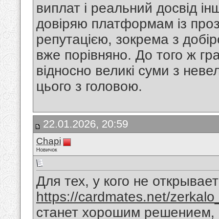
виплат і реальний досвід ін
довіряю платформам із про
репутацією, зокрема з добі
вже порівняно. До того ж гр
відносно великі суми з неве
цього з головою.
22.01.2026, 20:59
Chapi
Новичок
Для тех, у кого не открывае
https://cardmates.net/zerkal
станет хорошим решением, 