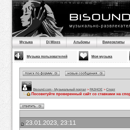
Музыка
Dj Mixes
Альбомы
Видеоклипы
Музыка пользователей
Моя музыка
Bisound.com - Музыкальный портал
>
РАЗНОЕ
>
Спорт
Посоветуйте проверенный сайт со ставками на спо
23.01.2023, 23:11