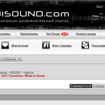
Вход
льбомы
Видеоклипы
Топ Радио
Радиостанции
Моя музыка
Моя страница
Пользов
портал
>
РАЗНОЕ
>
Новости
in GCC Countries: What to Know
Страница 6 из 14
«
Первая