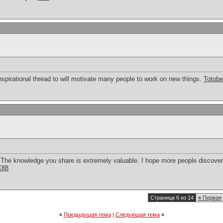
 inspirational thread to will motivate many people to work on new things.
Totobe
! The knowledge you share is extremely valuable. I hope more people discov
X88
Страница 6 из 14
«
Первая
«
Предыдущая тема
|
Следующая тема
»