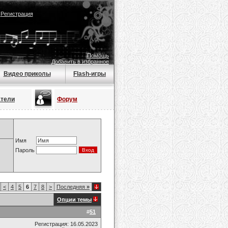
|
Регистрация
Помощь
Добавить в избранное
Видео приколы
Flash-игры
атели
Форум
Имя
Пароль
<
4
5
6
7
8
>
Последняя
»
Опции темы
#
51
Регистрация: 16.05.2023