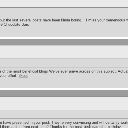
 but the last several posts have been kinda boring… I miss your tremendous wr
-9 Chocolate Bars
 of the most beneficial blogs We’ve ever arrive across on this subject. Actua
your effort.
8kbet
ou have presented in your post. They’re very convincing and will certainly work. 
 them a little from next time? Thanks for the post.
irish gag gifts birthday