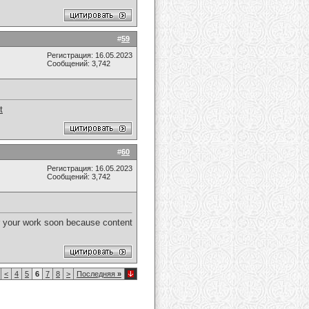
#
59
Регистрация: 16.05.2023
Сообщений: 3,742
t
#
60
Регистрация: 16.05.2023
Сообщений: 3,742
er your work soon because content
<
4
5
6
7
8
>
Последняя
»