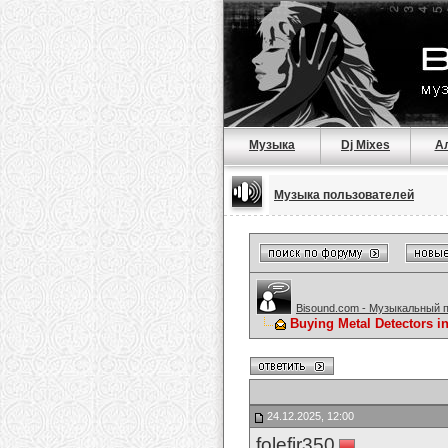
Музыка
Dj Mixes
А
Музыка пользователей
Bisound.com - Музыкальный 
Buying Metal Detectors 
24.12.2025, 12:00
folefir350