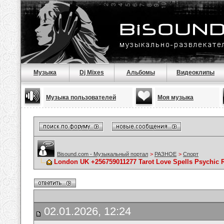
Музыка
Dj Mixes
Альбомы
Видеоклипы
Музыка пользователей
Моя музыка
Bisound.com - Музыкальный портал
>
РАЗНОЕ
>
Спорт
London UK +256759011277 Tarot Love Spells Psychic R
02.01.2026, 12:24