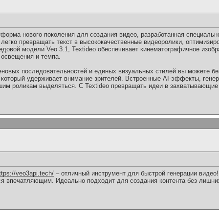
форма нового поколения для создания видео, разработанная специально
легко превращать текст в высококачественные видеоролики, оптимизиро
редовой модели Veo 3.1, Textideo обеспечивает кинематографичное изоб
 освещения и темпа.
новых последовательностей и единых визуальных стилей вы можете без
 который удерживает внимание зрителей. Встроенные AI-эффекты, генер
им роликам выделяться. С Textideo превращать идеи в захватывающие 
ttps://veo3api.tech/
– отличный инструмент для быстрой генерации видео
тся впечатляющим. Идеально подходит для создания контента без лишн