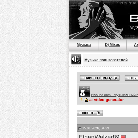
Музыка
Dj Mixes
А
Музыка пользователей
Bisound.com - Музыкальный 
ai video generator
15.01.2026, 04:29
EthanWalker89