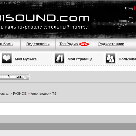
Вход
льбомы
Видеоклипы
Топ Радио
Радиостанции
Моя музыка
Моя страница
Пользов
портал
>
РАЗНОЕ
>
Кино, видео и ТВ