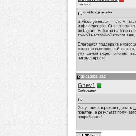
Новичок
ai video generator
ai video generator
— это AI-плат
инфлюенсеров. Она позволяет 
Instagram. Работая на базе пе
тонкой настройкой композиции,
Благодаря поддержке многосце
сюжетно выстроенный контент,
улучшения видео помогают ваш
никогда просто.
29.01.2026, 22:24
Gnev1
Собеседник
Хочу также порекомендовать
h
понятен, а результат получае
попробовать!