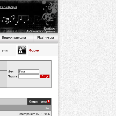
|
Регистрация
Помощь
Добавить в избранное
Видео приколы
Flash-игры
атели
Форум
Имя
Пароль
Опции темы
#
1
Регистрация: 15.01.2026