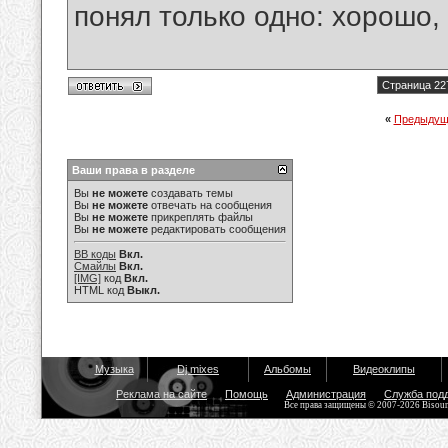
понял только одно: хорошо,
Страница 22
«
Предыдущ
Ваши права в разделе
Вы
не можете
создавать темы
Вы
не можете
отвечать на сообщения
Вы
не можете
прикреплять файлы
Вы
не можете
редактировать сообщения
BB коды
Вкл.
Смайлы
Вкл.
[IMG]
код
Вкл.
HTML код
Выкл.
Музыка
Dj mixes
Альбомы
Видеоклипы
Реклама на сайте
Помощь
Администрация
Служба под
Все права защищены © 2007-2026 Bisou