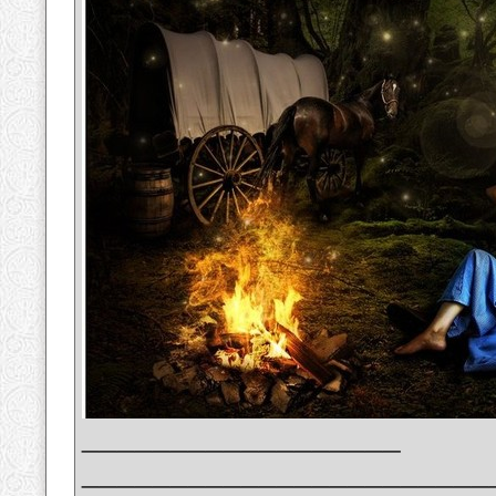
__________________
_______________________