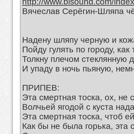
http://www.bisound.com/inde
Вячеслав Серёгин-Шляпа ч
Надену шляпу черную и кож
Пойду гулять по городу, как 
Толкну плечом стеклянную 
И упаду в ночь пьяную, нем
ПРИПЕВ:
Эта смертная тоска, ох, не 
Волчьей ягодой с куста нада
Эта смертная тоска, чтоб ей
Как бы не была горька, эта 