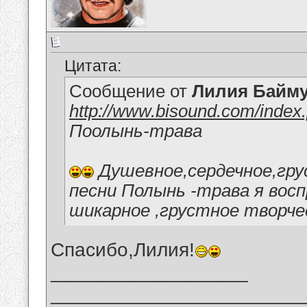
Цитата:
Сообщение от
Лилия Байм
http://www.bisound.com/index
Поолынь-трава
Душевное,сердечное,гру
песни Полынь -трава я вос
шикарное ,грустное творче
Спасибо,Лилия!
__________________
_______________________