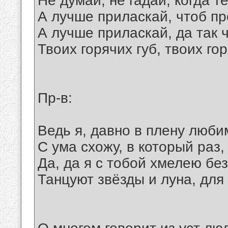
Не думай, не гадай, когда т
А лучше приласкай, чтоб п
А лучше приласкай, да так 
Твоих горячих губ, твоих го
Пр-в:
Ведь я, давно в плену люби
С ума схожу, в который раз,
Да, да я с тобой хмелею без
Танцуют звёзды и луна, для