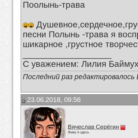
Поолынь-трава
Душевное,сердечное,гру
песни Полынь -трава я вос
шикарное ,грустное творче
__________________
С уважением: Лилия Байму
Последний раз редактировалось В
23.06.2018, 09:56
Вячеслав Серёгин
Живу я здесь