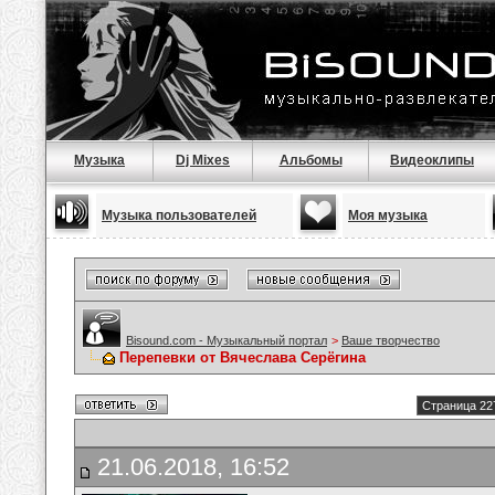
Музыка
Dj Mixes
Альбомы
Видеоклипы
Музыка пользователей
Моя музыка
Bisound.com - Музыкальный портал
>
Ваше творчество
Перепевки от Вячеслава Серёгина
Страница 22
21.06.2018, 16:52