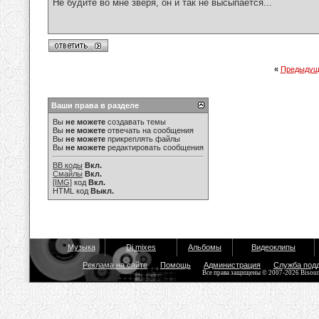
Не будите во мне зверя, он и так не высыпается...
«
Предыдущ
Ваши права в разделе
Вы
не можете
создавать темы
Вы
не можете
отвечать на сообщения
Вы
не можете
прикреплять файлы
Вы
не можете
редактировать сообщения
BB коды
Вкл.
Смайлы
Вкл.
[IMG]
код
Вкл.
HTML код
Выкл.
Музыка
Dj mixes
Альбомы
Видеоклипы
Реклама на сайте
Помощь
Администрация
Служба под
Все права защищены © 2007-2026 Bisou