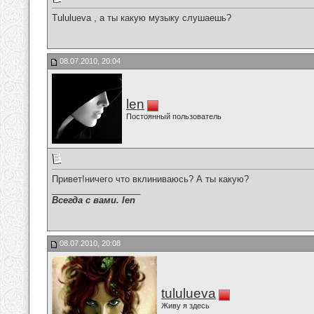
Tululueva , а ты какую музыку слушаешь?
08.07.2010, 20:04
len
Постоянный пользователь
Привет!ничего что вклиниваюсь? А ты какую?
__________________
Всегда с вами. len
08.07.2010, 20:08
tululueva
Живу я здесь