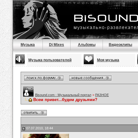
Музыка
Dj Mixes
Альбомы
Видеоклипы
Музыка пользователей
Моя музыка
Bisound.com - Музыкальный портал
>
РАЗНОЕ
Всем привет...будем друзьями?
07.07.2010, 18:44