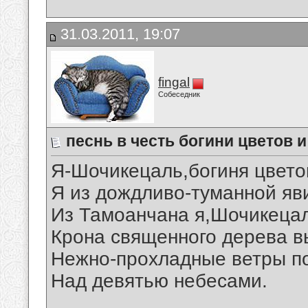
31.03.2011, 19:07
fingal
Собеседник
песнь в честь богини цветов 
Я-Шочикецаль,богиня цвето
Я из дождливо-туманной яв
Из Тамоанчана я,Шочикеца
Крона священного дерева в
Нежно-прохладные ветры п
Над девятью небесами.