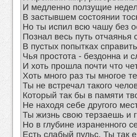
И медленно ползущие неде
В застывшем состоянии тос
Но ты испил всю чашу без о
Познал весь путь отчаянья 
В пустых попытках справить
Чья простота - бездонна и с
И хоть прошла почти что че
Хоть много раз ты многое т
Ты не встречал такого чело
Который так бы в памяти тв
Не находя себе другого мес
Ты жизнь свою терзаешь и 
Но в глубине израненного с
Есть слабый пульс. Ты так 