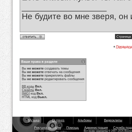
__________________
Не будите во мне зверя, он 
Страница 
«
Предыдущ
Ваши права в разделе
Вы
не можете
создавать темы
Вы
не можете
отвечать на сообщения
Вы
не можете
прикреплять файлы
Вы
не можете
редактировать сообщения
BB коды
Вкл.
Смайлы
Вкл.
[IMG]
код
Вкл.
HTML код
Выкл.
Музыка
Dj mixes
Альбомы
Видеоклипы
Реклама на сайте
Помощь
Администрация
Служба под
Все права защищены © 2007-2026 Bisou