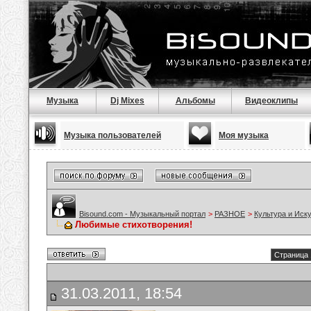
Музыка
Dj Mixes
Альбомы
Видеоклипы
Музыка пользователей
Моя музыка
Bisound.com - Музыкальный портал
>
РАЗНОЕ
>
Культура и Иск
Любимые стихотворения!
Страница 
31.03.2011, 18:54