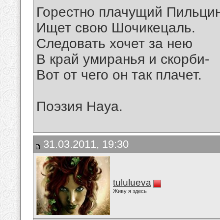
Горестно плачущий Пильцин
Ищет свою Шочикецаль.
Следовать хочет за нею
В край умиранья и скорби-
Вот от чего он так плачет.
Поэзия Науа.
31.03.2011, 19:30
tululueva
Живу я здесь