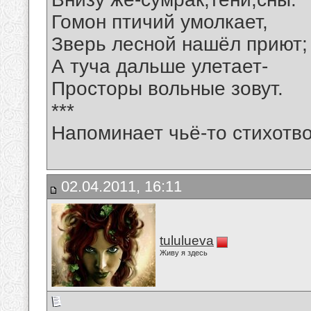
Гомон птичий умолкает,
Зверь лесной нашёл приют;
А туча дальше улетает-
Просторы вольные зовут.
***
Напоминает чьё-то стихотв
02.04.2011, 16:11
tululueva
Живу я здесь