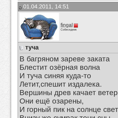
01.04.2011, 14:51
fingal
Собеседник
туча
В багряном зареве заката
Блестит озёрная волна
И туча синяя куда-то
Летит,спешит издалека.
Вершины древ качает ветер
Они ещё озарены,
И горный пик на солнце свет
Внизу же-сумрак,тени,сны.