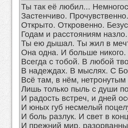
Ты так её любил... Немного
Застенчиво. Прочувственно.
Открыто. Откровенно. Безус
Годам и расстояниям назло.
Ты ею дышал. Ты жил в мечт
Она одна. И больше никого.
Всегда с тобой. В любой тв
В надеждах. В мыслях. С Бо
Всё там, в нём, нетронутым 
Лишь только пыль с души по
И радость встреч, и дней о
И юных губ несмелый поцел
И боль разлук. И свет в кон
И прежний мир, разорванный