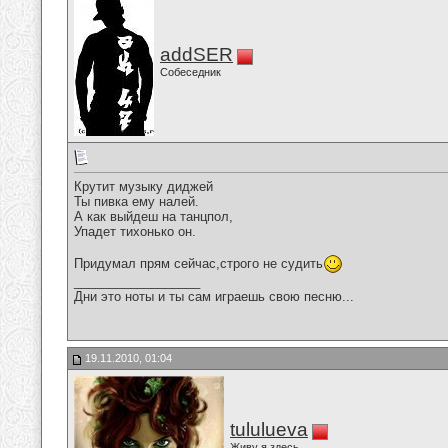
addSER
Собеседник
Крутит музыку диджей
Ты пивка ему налей.
А как выйдеш на танцпол,
Упадет тихонько он.
Придумал прям сейчас,строго не судить
__________________
Дни это ноты и ты сам играешь свою песню...
19.11.2010, 01:04
tululueva
Живу я здесь