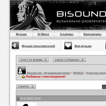
Музыка
Dj Mixes
Альбомы
Видеоклипы
Музыка пользователей
Моя музыка
Bisound.com - Музыкальный портал
>
РАЗНОЕ
>
Культура и Иск
Любимые стихотворения!
Ст
19.11.2010, 01:02