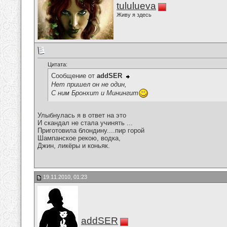
tululueva
Живу я здесь
Цитата:
Сообщение от
addSER
Нет пришел он не один,
С ним Бронхит и Минингит
Улыбнулась я в ответ на это
И скандал не стала учинять ...
Приготовила блондину....пир горой
Шампанское рекою, водка,
Джин, ликёры и коньяк.
19.11.2010, 01:23
addSER