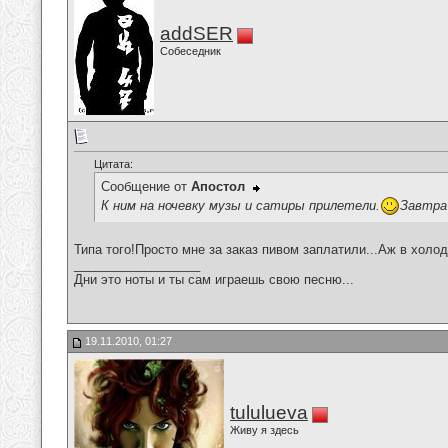
addSER
Собеседник
Цитата:
Сообщение от
Апостол
К ним на ночевку музы и сатиры прилетели.
Завтра
Типа того!Просто мне за заказ пивом заплатили...Аж в холо
__________________
Дни это ноты и ты сам играешь свою песню...
19.11.2010, 01:27
tululueva
Живу я здесь