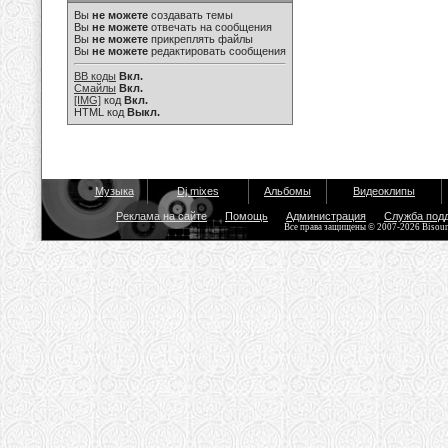
Вы
не можете
создавать темы
Вы
не можете
отвечать на сообщения
Вы
не можете
прикреплять файлы
Вы
не можете
редактировать сообщения
BB коды
Вкл.
Смайлы
Вкл.
[IMG]
код
Вкл.
HTML код
Выкл.
Музыка
Dj mixes
Альбомы
Видеоклипы
Реклама на сайте
Помощь
Администрация
Служба под
Все права защищены © 2007-2026 Bisou