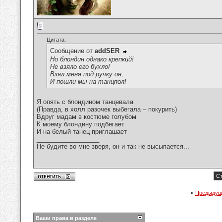
Цитата:
Сообщение от
addSER
Но блондин однако крепкий!
Не взяло его бухло!
Взял меня под ручку он,
И пошли мы на танцпол!
Я опять с блондином танцевала
(Правда, в холл разочек выбегала – покурить)
Вдруг мадам в костюме голубом
К моему блондину подбегает
И на белый танец приглашает
__________________
Не будите во мне зверя, он и так не высыпается...
Ст
«
Предыдущ
Ваши права в разделе