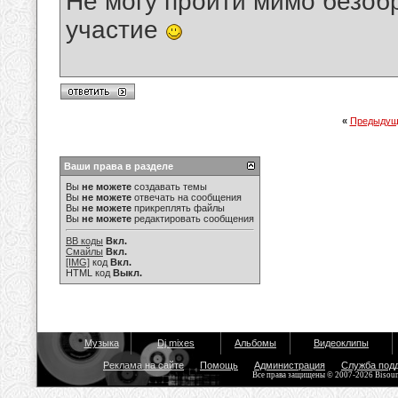
Не могу пройти мимо безобр
участие
«
Предыдущ
Ваши права в разделе
Вы
не можете
создавать темы
Вы
не можете
отвечать на сообщения
Вы
не можете
прикреплять файлы
Вы
не можете
редактировать сообщения
BB коды
Вкл.
Смайлы
Вкл.
[IMG]
код
Вкл.
HTML код
Выкл.
Музыка
Dj mixes
Альбомы
Видеоклипы
Реклама на сайте
Помощь
Администрация
Служба под
Все права защищены © 2007-2026 Bisou