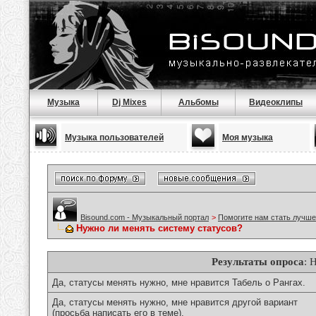
Музыка
Dj Mixes
Альбомы
Видеоклипы
Музыка пользователей
Моя музыка
Bisound.com - Музыкальный портал
>
Помогите нам стать лучше
Нужно ли менять систему статусов?
Результаты опроса
: 
Да, статусы менять нужно, мне нравится Табель о Рангах.
Да, статусы менять нужно, мне нравится другой вариант
(просьба написать его в теме).