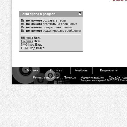
Ваши права в разделе
Вы
не можете
создавать темы
Вы
не можете
отвечать на сообщения
Вы
не можете
прикреплять файлы
Вы
не можете
редактировать сообщения
BB коды
Вкл.
Смайлы
Вкл.
[IMG]
код
Вкл.
HTML код
Выкл.
Музыка
Dj mixes
Альбомы
Видеоклипы
Реклама на сайте
Помощь
Администрация
Служба под
Все права защищены © 2007-2026 Bisou