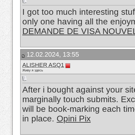
I got too much interesting stu
only one having all the enjo
DEMANDE DE VISA NOUVE
12.02.2024, 13:55
ALISHER ASQ1
Живу я здесь
After i bought against your s
marginally touch submits. Ex
will be book-marking each tim
in place.
Opini Pix