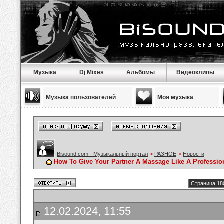
Музыка
Dj Mixes
Альбомы
Видеоклипы
Музыка пользователей
Моя музыка
Bisound.com - Музыкальный портал
>
РАЗНОЕ
>
Новости
How To Give Your Partner A Massage Like A Professio
Страница 18
12.02.2024, 11:55