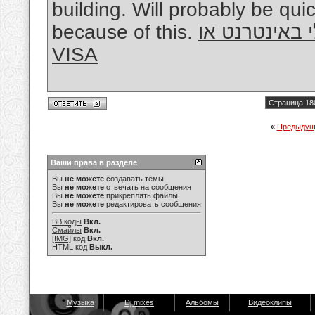
building. Will probably be qui
because of this.
באינטרנט או
VISA
Страница 18
«
Предыдущ
Ваши права в разделе
Вы
не можете
создавать темы
Вы
не можете
отвечать на сообщения
Вы
не можете
прикреплять файлы
Вы
не можете
редактировать сообщения
BB коды
Вкл.
Смайлы
Вкл.
[IMG]
код
Вкл.
HTML код
Выкл.
Музыка
Dj mixes
Альбомы
Видеоклипы