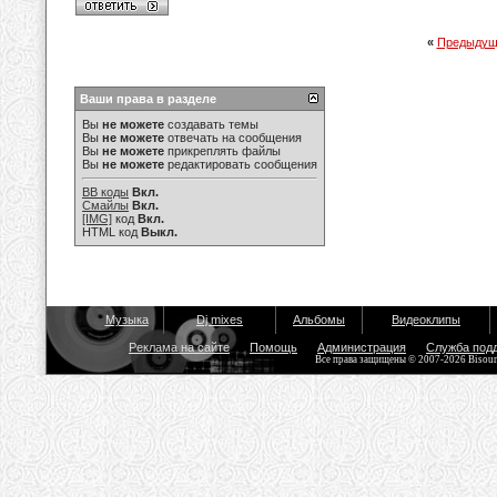
«
Предыдущ
Ваши права в разделе
Вы
не можете
создавать темы
Вы
не можете
отвечать на сообщения
Вы
не можете
прикреплять файлы
Вы
не можете
редактировать сообщения
BB коды
Вкл.
Смайлы
Вкл.
[IMG]
код
Вкл.
HTML код
Выкл.
Музыка
Dj mixes
Альбомы
Видеоклипы
Реклама на сайте
Помощь
Администрация
Служба под
Все права защищены © 2007-2026 Bisou