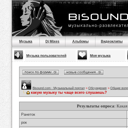
Музыка
Dj Mixes
Альбомы
Видеоклипы
Музыка пользователей
Моя музыка
Bisound.com - Музыкальный портал
>
Обсуждения
>
Общие воп
какую музыку ты чаще всего слушаешь?
Результаты опроса
: Кака
Ранеток
рок