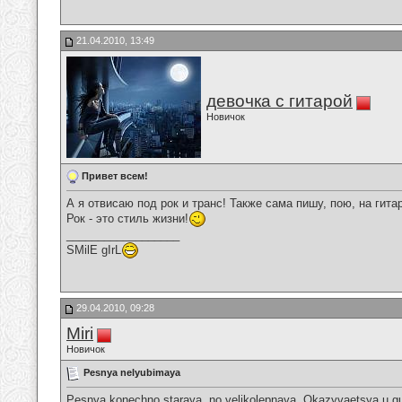
21.04.2010, 13:49
девочка с гитарой
Новичок
Привет всем!
А я отвисаю под рок и транс! Также сама пишу, пою, на гита
Рок - это стиль жизни!
__________________
SMilE gIrL
29.04.2010, 09:28
Miri
Новичок
Pesnya nelyubimaya
Pesnya konechno staraya, no velikolepnaya. Okazyvaetsya u gu