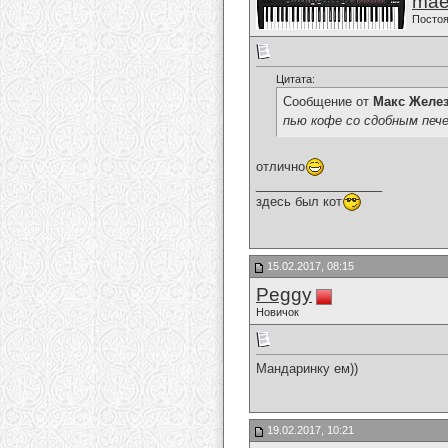
mae
Постоя
Цитата:
Сообщение от
Макс Желе
пью кофе со сдобным печ
отлично
__________________
здесь был кот
15.02.2017, 08:15
Peggy
Новичок
Мандаринку ем))
19.02.2017, 10:21