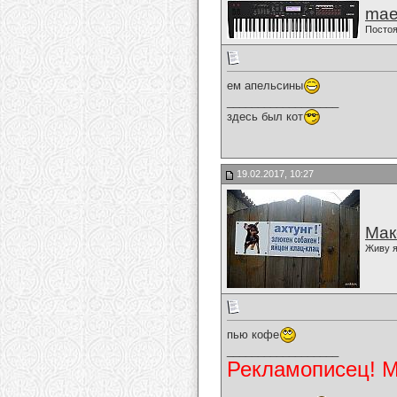
mae
Постоя
ем апельсины
__________________
здесь был кот
19.02.2017, 10:27
Мак
Живу я
пью кофе
__________________
Рекламописец! Мо