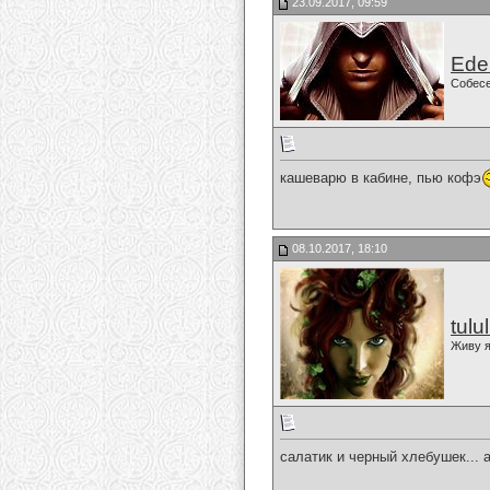
23.09.2017, 09:59
Ede
Собес
кашеварю в кабине, пью кофэ
08.10.2017, 18:10
tulu
Живу я
салатик и черный хлебушек... 