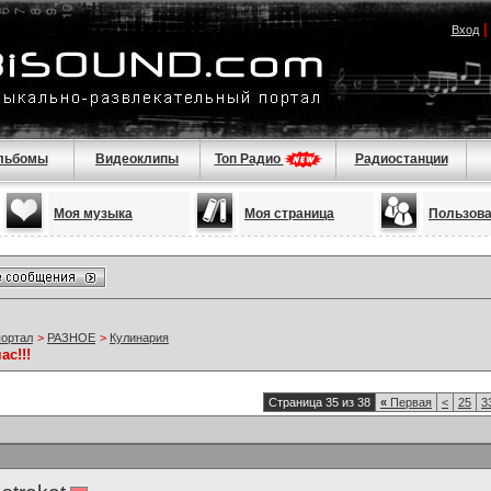
Вход
льбомы
Видеоклипы
Топ Радио
Радиостанции
Моя музыка
Моя страница
Пользов
портал
>
РАЗНОЕ
>
Кулинария
ас!!!
Страница 35 из 38
«
Первая
<
25
3