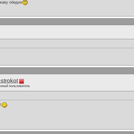
жаву обидно
strokot
нный пользователь
!