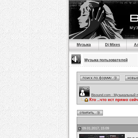
Музыка
Dj Mixes
А
Музыка пользователей
Bisound.com - Музыкальный 
Кто ..что ест прямо сейч
09.01.2017, 15:09