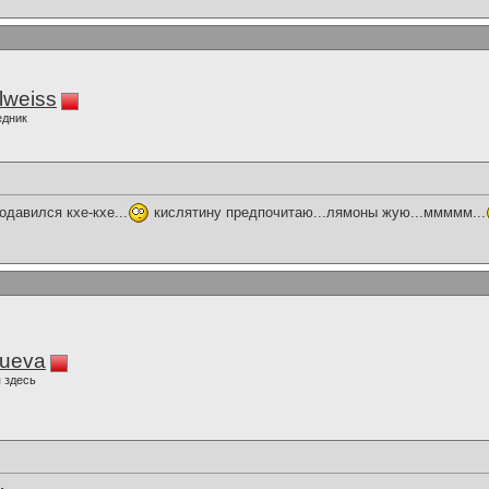
lweiss
едник
одавился кхе-кхе...
кислятину предпочитаю...лямоны жую...ммммм...
lueva
 здесь