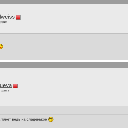
lweiss
едник
lueva
 здесь
а тянет ведь на сладенькое