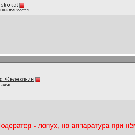
strokot
нный пользователь
с Железякин
 здесь
дератор - лопух, но аппаратура при нё