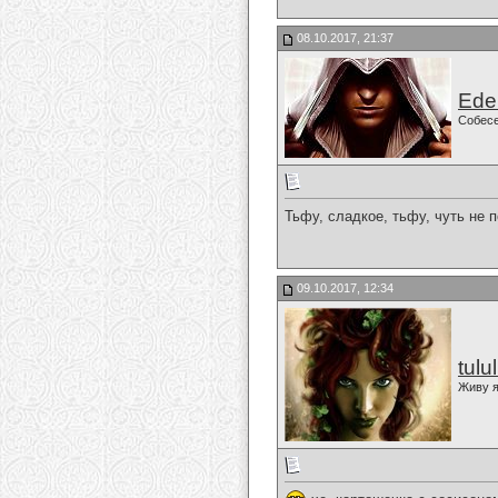
08.10.2017, 21:37
Ede
Собес
Тьфу, сладкое, тьфу, чуть не п
09.10.2017, 12:34
tulu
Живу я