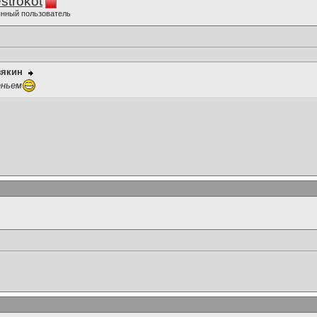
strokot
нный пользователь
зякин
еньем