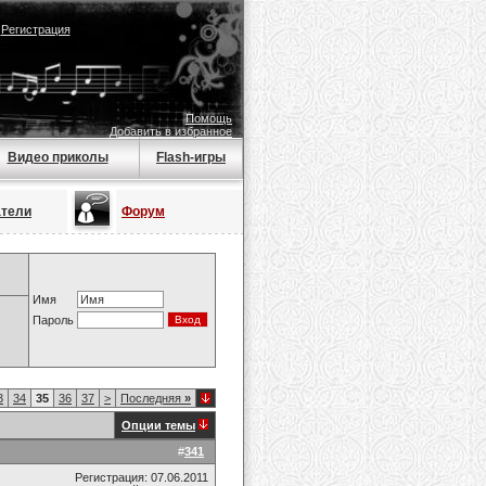
|
Регистрация
Помощь
Добавить в избранное
Видео приколы
Flash-игры
атели
Форум
Имя
Пароль
3
34
35
36
37
>
Последняя
»
Опции темы
#
341
Регистрация: 07.06.2011