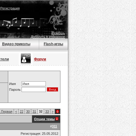
|
Регистрация
Помощь
Добавить в избранное
Видео приколы
Flash-игры
атели
Форум
Имя
Пароль
Первая
<
22
30
31
32
33
>
Опции темы
#
311
Регистрация: 25.05.2012