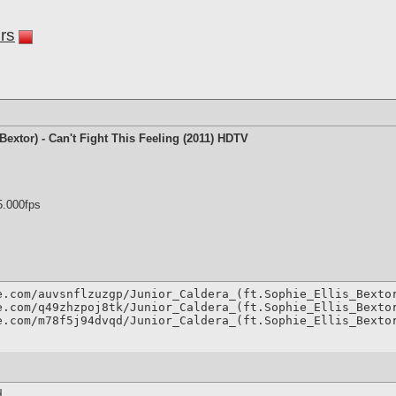
rs
 Bextor) - Can't Fight This Feeling (2011) HDTV
5.000fps
e.com/auvsnflzuzgp/Junior_Caldera_(ft.Sophie_Ellis_Bextor
e.com/q49zhzpoj8tk/Junior_Caldera_(ft.Sophie_Ellis_Bextor
e.com/m78f5j94dvqd/Junior_Caldera_(ft.Sophie_Ellis_Bexto

