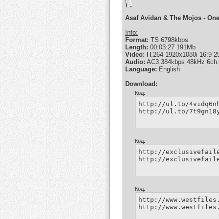
Asaf Avidan & The Mojos - On
Info:
Format:
TS 6798kbps
Length:
00:03:27 191Mb
Video:
H.264 1920x1080i 16:9 2
Audio:
AC3 384kbps 48kHz 6ch.
Language:
English
Download:
Код:
http://ul.to/4vidq6nh
http://ul.to/7t9gn18
Код:
http://exclusivefail
http://exclusivefail
Код:
http://www.westfiles
http://www.westfiles