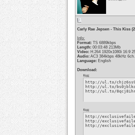
Carly Rae Jepsen - This Kiss (
Info:
Format:
TS 6889kbps
Length:
00:03:48 213Mb
Video:
H.264 1920x1080i 16:9 2
Audio:
AC3 384kbps 48kHz 6ch.
Language:
English
Download:
Код:
http://ul.to/chjz6ss9
http://ul.to/bs0jblkc
http://ul.to/8qcj8ih
Код:
http://exclusivefail
http://exclusivefail
http://exclusivefail