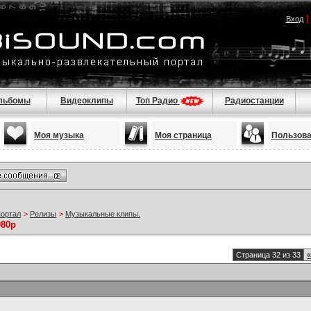
Вход
льбомы
Видеоклипы
Топ Радио
Радиостанции
Моя музыка
Моя страница
Пользов
портал
>
Релизы
>
Музыкальные клипы.
080p
Страница 32 из 33
«