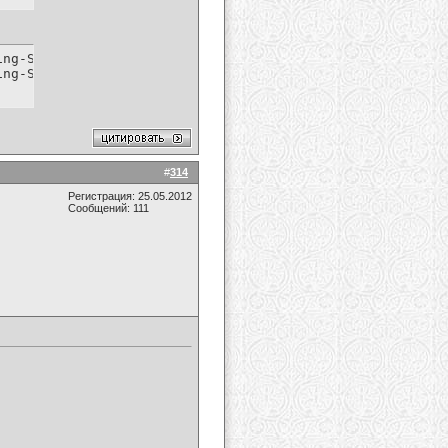
ng-Song--2012--HDTV.part1.rar.html

ing-Song--2012--HDTV.part2.rar.html
#
314
Регистрация: 25.05.2012
Сообщений: 111