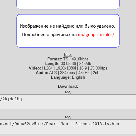
Info:
Format:
TS | 4910kbps
Length:
00:05:36 | 245Mb
Video:
H.264 | 1920x1080i | 16:9 | 25.000fps
Audio:
AC3 | 384kbps | 48kHz | 2ch.
Language:
English
Download:
Код:
/2kjde1bq
Код:
o.net/9duu62nv5ujr/Pearl_Jam_-_Sirens_2013.ts.html