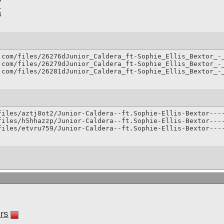


4
.com/files/26276dJunior_Caldera_ft-Sophie_Ellis_Bextor_-_
.com/files/26279dJunior_Caldera_ft-Sophie_Ellis_Bextor_-_
.com/files/26281dJunior_Caldera_ft-Sophie_Ellis_Bextor_-
files/aztj8ot2/Junior-Caldera--ft.Sophie-Ellis-Bextor----
files/h5hhazzp/Junior-Caldera--ft.Sophie-Ellis-Bextor----
files/etvru759/Junior-Caldera--ft.Sophie-Ellis-Bextor---
rs