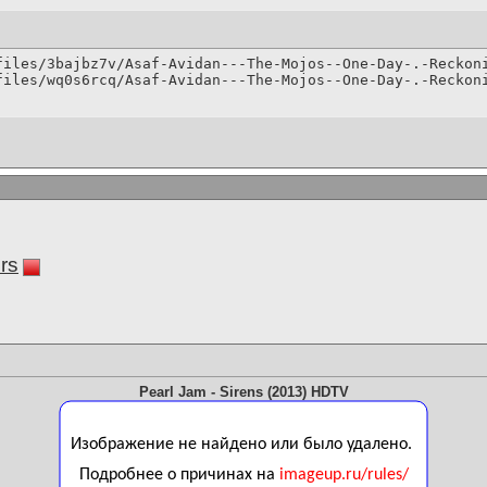
files/3bajbz7v/Asaf-Avidan---The-Mojos--One-Day-.-Reckoni
files/wq0s6rcq/Asaf-Avidan---The-Mojos--One-Day-.-Reckon
rs
Pearl Jam - Sirens (2013) HDTV