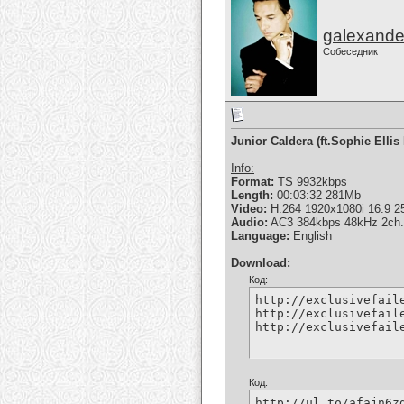
galexande
Собеседник
Junior Caldera (ft.Sophie Ellis
Info:
Format:
TS 9932kbps
Length:
00:03:32 281Mb
Video:
H.264 1920x1080i 16:9 2
Audio:
AC3 384kbps 48kHz 2ch.
Language:
English
Download:
Код:
http://exclusivefail
http://exclusivefail
http://exclusivefail
Код:
http://ul.to/afajn6zd