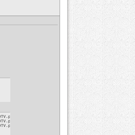
TV.part1.rar.html

TV.part2.rar.html

DTV.part3.rar.html