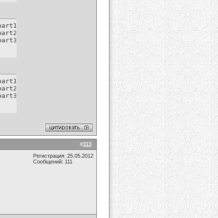
art1-rar

art2-rar

part3-rar
art1.rar.html

art2.rar.html

part3.rar.html
#
313
Регистрация: 25.05.2012
Сообщений: 111