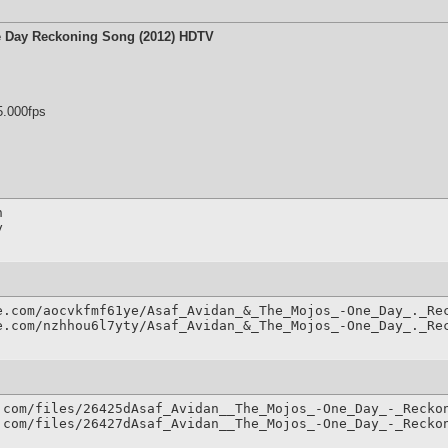
e Day Reckoning Song (2012) HDTV
5.000fps


y
e.com/aocvkfmf61ye/Asaf_Avidan_&_The_Mojos_-One_Day_._Rec
e.com/nzhhou6l7yty/Asaf_Avidan_&_The_Mojos_-One_Day_._Re
.com/files/26425dAsaf_Avidan__The_Mojos_-One_Day_-_Reckon
.com/files/26427dAsaf_Avidan__The_Mojos_-One_Day_-_Recko