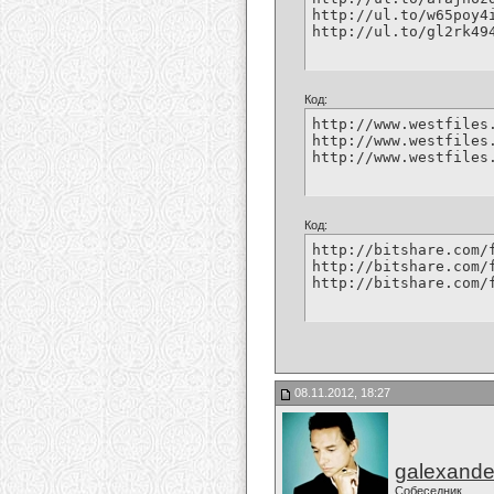
http://ul.to/w65poy4i
http://ul.to/gl2rk49
Код:
http://www.westfiles
http://www.westfiles
http://www.westfiles
Код:
http://bitshare.com/
http://bitshare.com/
http://bitshare.com/
08.11.2012, 18:27
galexande
Собеседник