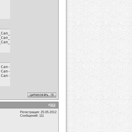
Can_t_Fight_This_Feeling_2011_HDTV-part1-rar

Can_t_Fight_This_Feeling_2011_HDTV-part2-rar

_Can_t_Fight_This_Feeling_2011_HDTV-part3-rar
Can-t-Fight-This-Feeling--2011--HDTV.part1.rar.html

Can-t-Fight-This-Feeling--2011--HDTV.part2.rar.html

-Can-t-Fight-This-Feeling--2011--HDTV.part3.rar.html
#
312
Регистрация: 25.05.2012
Сообщений: 111