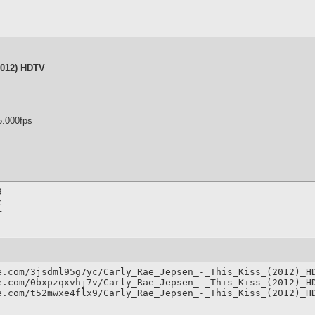
2012) HDTV
5.000fps




r
e.com/3jsdml95g7yc/Carly_Rae_Jepsen_-_This_Kiss_(2012)_HD
e.com/0bxpzqxvhj7v/Carly_Rae_Jepsen_-_This_Kiss_(2012)_HD
e.com/t52mwxe4flx9/Carly_Rae_Jepsen_-_This_Kiss_(2012)_H