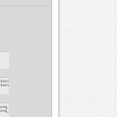
koning_Song_(2012)_HDTV.part1.rar.html

ckoning_Song_(2012)_HDTV.part2.rar.html
ing_Song_2012_HDTV-part1-rar

ning_Song_2012_HDTV-part2-rar