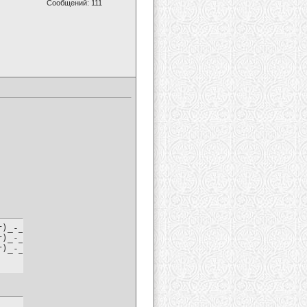
Сообщений: 111
)_-_Can't_Fight_This_Feeling_(2011)_HDTV.part1.rar.html

)_-_Can't_Fight_This_Feeling_(2011)_HDTV.part2.rar.html

r)_-_Can't_Fight_This_Feeling_(2011)_HDTV.part3.rar.html