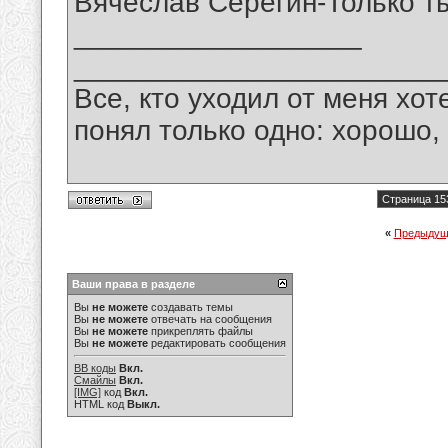
Вячеслав Серёгин-Только т
__________________
_______________________
Все, кто уходил от меня хот
понял только одно: хорошо,
Страница 15
«
Предыдущ
Ваши права в разделе
Вы
не можете
создавать темы
Вы
не можете
отвечать на сообщения
Вы
не можете
прикреплять файлы
Вы
не можете
редактировать сообщения
BB коды
Вкл.
Смайлы
Вкл.
[IMG]
код
Вкл.
HTML код
Выкл.