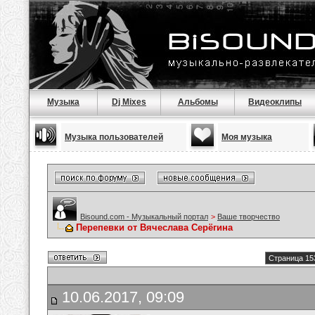
Музыка
Dj Mixes
Альбомы
Видеоклипы
Музыка пользователей
Моя музыка
Bisound.com - Музыкальный портал
>
Ваше творчество
Перепевки от Вячеслава Серёгина
Страница 15
10.06.2017, 09:09