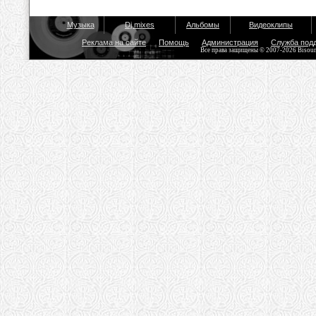
Музыка
Dj mixes
Альбомы
Видеоклипы
Реклама на сайте
Помощь
Администрация
Служба под
Все права защищены © 2007-2026 Bisou