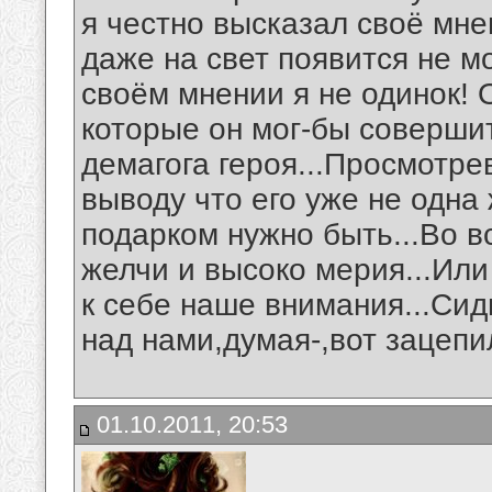
я честно высказал своё мн
даже на свет появится не мо
своём мнении я не одинок! О
которые он мог-бы совершит
демагога героя...Просмотре
выводу что его уже не одна
подарком нужно быть...Во в
желчи и высоко мерия...Или
к себе наше внимания...Сид
над нами,думая-,вот зацепил
01.10.2011, 20:53