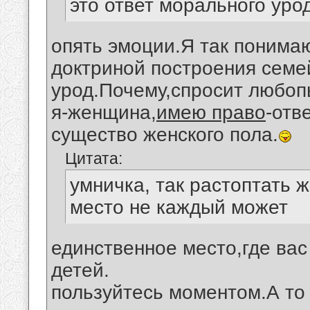
это ответ морального уро
опять эмоции.Я так понимаю
доктриной построения сем
урод.Почему,спросит любо
я-женщина,
имею право
-отв
существо женского пола.
Цитата:
умничка, так растоптать 
место не каждый может
единственное место,где вас
детей.
пользуйтесь моментом.А то 