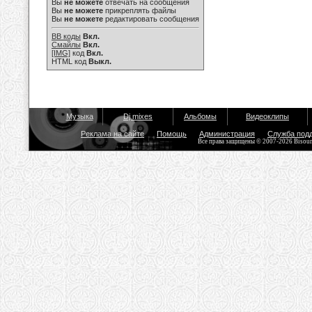
Вы
не можете
отвечать на сообщения
Вы
не можете
прикреплять файлы
Вы
не можете
редактировать сообщения
BB коды
Вкл.
Смайлы
Вкл.
[IMG]
код
Вкл.
HTML код
Выкл.
Музыка
Dj mixes
Альбомы
Видеоклипы
Реклама на сайте
Помощь
Администрация
Служба под
Все права защищены © 2007-2026 Bisou