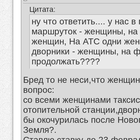
Цитата:
ну что ответить.... у нас
маршруток - женщины, на
женщин, На АТС одни жен
дворники - женщины, на ф
продолжать????
Бред то не неси,что женщи
вопрос:
со всеми женщинами такси
отопительной станции,дворн
бы окочурилась после Новог
Земля?.
Ставлю ставку-до 23 февра