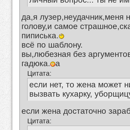
да,я лузер,неудачник,меня 
голову,и самое страшное,ск
пиписька.
всё по шаблону.
вы,любезная без аргументо
гадюка.
а
Цитата:
если нет, то жена может н
вызвать кухарку, уборщицу
если жена достаточно зараб
Цитата: