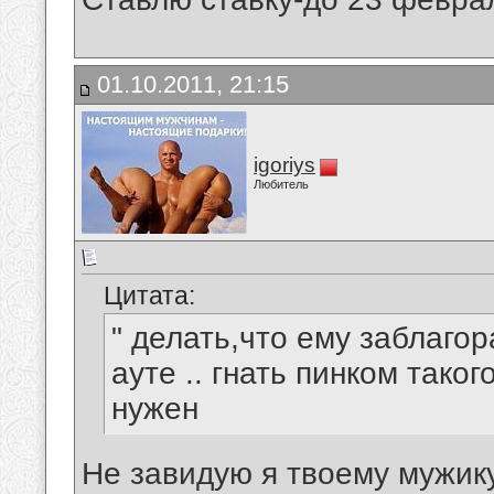
01.10.2011, 21:15
igoriys
Любитель
Цитата:
" делать,что ему заблагор
ауте .. гнать пинком таког
нужен
Не завидую я твоему мужику