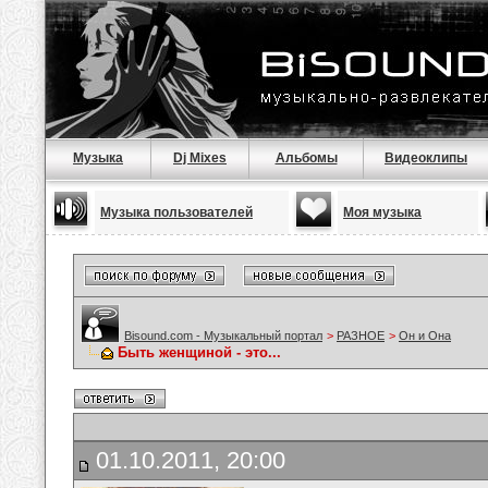
Музыка
Dj Mixes
Альбомы
Видеоклипы
Музыка пользователей
Моя музыка
Bisound.com - Музыкальный портал
>
РАЗНОЕ
>
Он и Она
Быть женщиной - это...
01.10.2011, 20:00