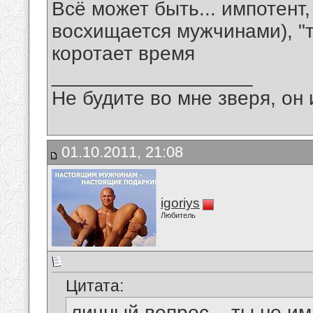
Всё может быть... импотент
восхищается мужчинами), "т
коротает время
__________________
Не будите во мне зверя, он 
01.10.2011, 21:08
igoriys
Любитель
Цитата:
личный вопрос... ты не и