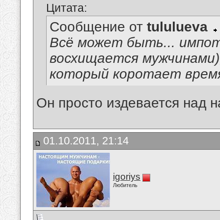
Цитата:
Сообщение от
tululueva
Всё может быть... импо
восхищается мужчинами),
который коротает врем
Он просто издевается над н
01.10.2011, 21:14
igoriys
Любитель