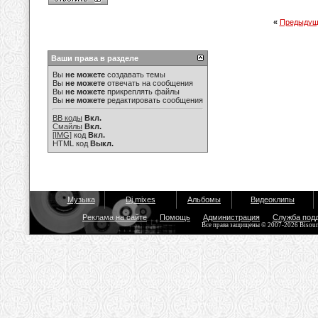
«
Предыдущ
Ваши права в разделе
Вы
не можете
создавать темы
Вы
не можете
отвечать на сообщения
Вы
не можете
прикреплять файлы
Вы
не можете
редактировать сообщения
BB коды
Вкл.
Смайлы
Вкл.
[IMG]
код
Вкл.
HTML код
Выкл.
Музыка
Dj mixes
Альбомы
Видеоклипы
Реклама на сайте
Помощь
Администрация
Служба под
Все права защищены © 2007-2026 Bisou