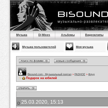
Музыка
Dj Mixes
Альбомы
Видеоклипы
Музыка пользователей
Моя музыка
Bisound.com - Музыкальный портал
>
РАЗНОЕ
>
Флуд
Подарок на юбилей
25.03.2020, 15:13