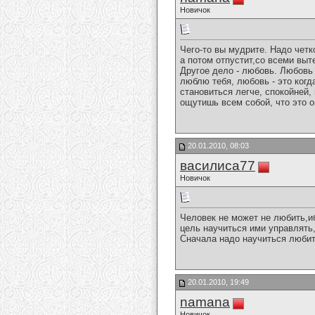
Новичок
Чего-то вы мудрите. Надо четк
а потом отпустит,со всеми выт
Другое дело - любовь. Любовь 
люблю тебя, любовь - это когд
становиться легче, спокойней,
ощутишь всем собой, что это он
20.01.2010, 08:03
василиса77
Новичок
Человек не может не любить,иб
цель научиться ими управлять
Сначала надо научиться любить
20.01.2010, 19:49
namana
Новичок