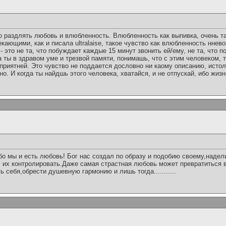
о раздлять любовь и влюбленность. Влюбленность как выпивка, очень та
екающими, как и писала ultralaise, такое чувство как влюбленность нне
- это не та, что побуждает каждые 15 минут звонить ей/ему, не та, что 
а ты в здравом уме и трезвой памяти, понимашь, что с этим человеком, 
 приятней. Это чувство не поддается дословно ни каому описанию, исто
о. И когда ты найдшь этого человека, хватайся, и не отпускай, ибо жизн
о мы и есть любовь! Бог нас создал по образу и подобию своему,надел
, их контролировать.Даже самая страстная любовь может превратиться 
 себя,обрести душевную гармонию и лишь тогда...........