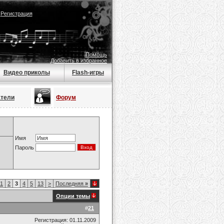
|
Регистрация
Помощь
Добавить в избранное
Видео приколы
Flash-игры
атели
Форум
Имя
Пароль
1
2
3
4
5
13
>
Последняя
»
Опции темы
#
21
Регистрация: 01.11.2009