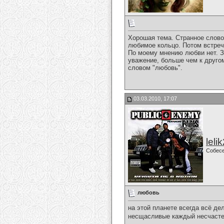
Хорошая тема. Странное слов
любимое кольцо. Потом встреча
По моему мнению любви нет. За
уважение, больше чем к другом
словом "любовь".
03.03.2010, 17:07
leli
Собес
любовь
на этой планете всегда всё д
несщасливые каждый несчасте