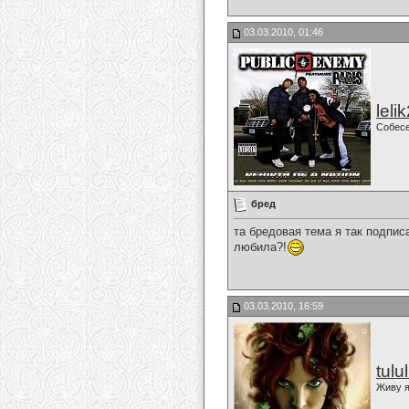
03.03.2010, 01:46
leli
Собес
бред
та бредовая тема я так подпис
любила?!
03.03.2010, 16:59
tulu
Живу я