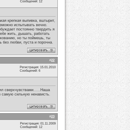
Сообщений: 12
кая крепкая выпивка, вштырит,
возможно испытывать вечно.
побуждает постоянно твердить я
тебе жить, дышать, работать
лкованию, но ты поймешь, ты
ь без любви, пуста и порочна.
#
22
Регистрация: 15.01.2010
Сообщений: 6
ил сверхчувствами......Наша
в самую сильную ненависть.
#
23
Регистрация: 01.11.2009
Сообщений: 12