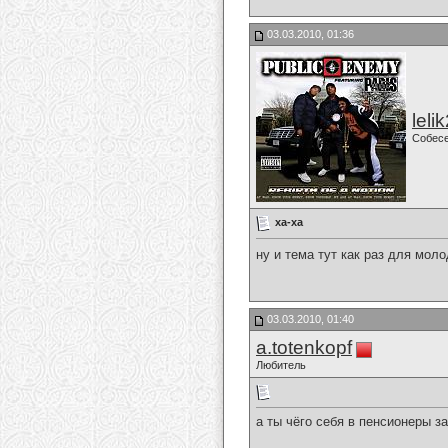
03.03.2010, 01:36
leli
Собес
ха-ха
ну и тема тут как раз для моло
03.03.2010, 01:40
a.totenkopf
Любитель
а ты чёго себя в пенсионеры 