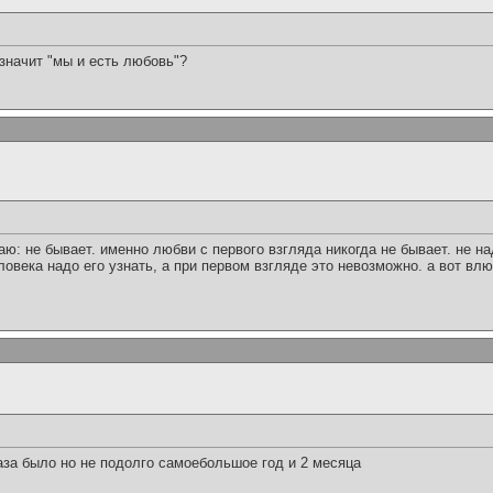
значит "мы и есть любовь"?
чаю: не бывает. именно любви с первого взгляда никогда не бывает. не н
овека надо его узнать, а при первом взгляде это невозможно. а вот влю
аза было но не подолго самоебольшое год и 2 месяца