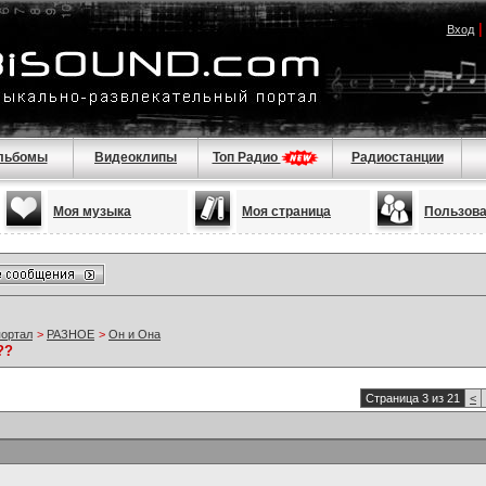
Вход
льбомы
Видеоклипы
Топ Радио
Радиостанции
Моя музыка
Моя страница
Пользов
портал
>
РАЗНОЕ
>
Он и Она
??
Страница 3 из 21
<