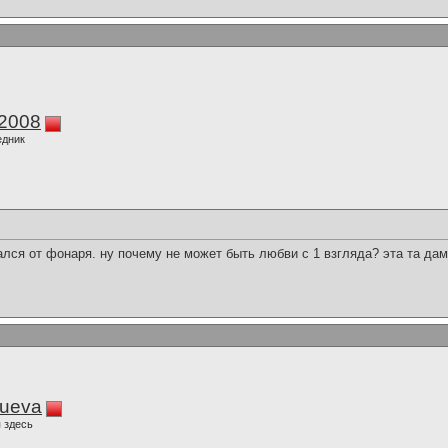
k2008
едник
ался от фонаря. ну почему не может быть любви с 1 взгляда? эта та да
lueva
 здесь