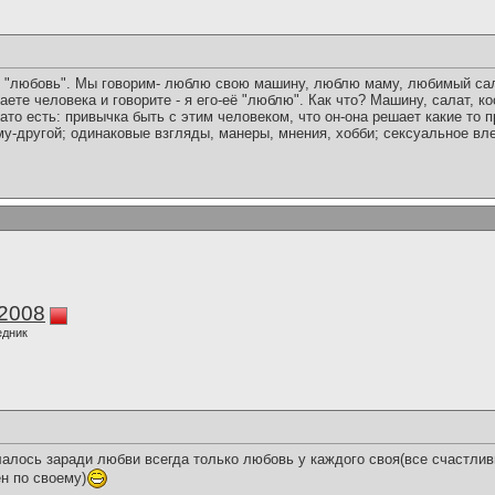
о "любовь". Мы говорим- люблю свою машину, люблю маму, любимый са
ете человека и говорите - я его-её "люблю". Как что? Машину, салат, к
то есть: привычка быть с этим человеком, что он-она решает какие то п
у-другой; одинаковые взгляды, манеры, мнения, хобби; сексуальное вле
k2008
едник
елалось заради любви всегда только любовь у каждого своя(все счастли
н по своему)