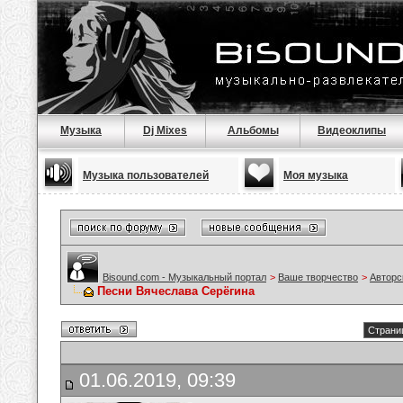
Музыка
Dj Mixes
Альбомы
Видеоклипы
Музыка пользователей
Моя музыка
Bisound.com - Музыкальный портал
>
Ваше творчество
>
Авторс
Песни Вячеслава Серёгина
Страниц
01.06.2019, 09:39