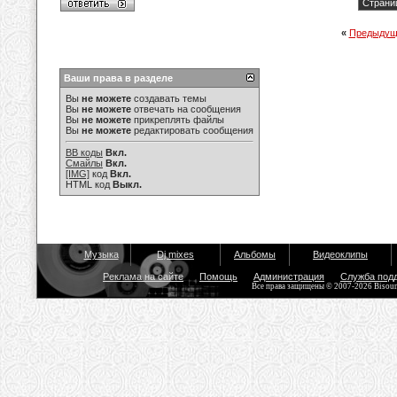
Страниц
«
Предыдущ
Ваши права в разделе
Вы
не можете
создавать темы
Вы
не можете
отвечать на сообщения
Вы
не можете
прикреплять файлы
Вы
не можете
редактировать сообщения
BB коды
Вкл.
Смайлы
Вкл.
[IMG]
код
Вкл.
HTML код
Выкл.
Музыка
Dj mixes
Альбомы
Видеоклипы
Реклама на сайте
Помощь
Администрация
Служба под
Все права защищены © 2007-2026 Bisou